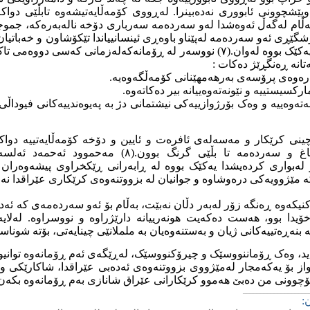
وپێشچوونی ئابووری نەدەبینرا. لەڕووی کۆمەڵایەتیشەوە تابڵێی دواکە
بەڵام لەگەڵ ئەوەشدا لەو سەردەمە سەرباری دۆخە نالەبەرەکە، جمو
گێڕی ئەو سەردەمە لەپێناو باوەڕی ئینسانییاندا تێکۆشاون و خەباتیا
ئەحمەد ئەلسەید خۆی یەکێک بووە لەوان.(٧) نووسەر لە ڕۆمانەکەلەزمانی کەس
انە ڕەنگڕێژ دەکات :
ەرەوەی پرۆسەی بەرهەمهێنانی کۆمەڵگەوەیە.
رکسیستییە و نێونەتەوەییانە بیر دەکاتەوە.
ەوەییە و وەک بۆرژوازییەکی نیشتمانی دژ بە پەیوەندییەکانی فیوداڵ
ینی کرێکار و مەسەلەی ئافرەت و ئایین و دۆخە کۆمەڵایەتییە دواکە
بابەتانەش بۆ ئەو قۆناغ و سەردەمە تا بڵێی گرنگ بوون.
لەبواری کردەیشدا یەکێک بووە لە ڕابەرانی ڕێکخراوی پیشەوەران
کە مێژوویەکی درەوشاوە و جوانیان لە بزووتنەوەی کرێکاری عێراقدا نە
نیکەوە ڕەنگە زۆر لەبەر دڵان نەبێت، بەڵام بۆ ئەو سەردەمەی کە ئەدە
یدا بوو، هەست دەکەیت هونەرییانە دارێژراوە و نووسراوە. لەلای
نەڕەتییەکانی ژیان و بەستنەوەیان بە ململانێی چینایەتی، بۆتە شونا
د، وەک ڕۆماننووسێک و چیرۆکنووسێک، لەڕێگەی ئەم ڕۆمانەوە توانی
ز بۆ یەکەمجار لەمێژووی بزووتنەوەی ئەدەبی عێراقدا، شاکارێکی و
چوونی من دەبێ هەموو کرێکارانی عێراق شانازی بەم ڕۆمانەوە بکەن و
___________________
: