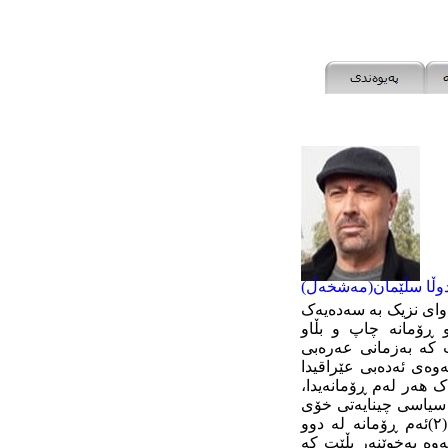
وڵا سڵێمان(مەشخەڵ)
دوای نزیک بە سەدەیەک
وەی چاپی یەکەمی، جارێکی تر لەساڵی ٢٠١٧ ئەو ڕۆمانە چاپ و بڵاو
نرێت کە بەزمانی عەرەبی
وەی ئەدەبی عێراقیدا
 هەر لەم ڕۆمانەیدا،
 سیاسی چینایەتی خۆی
لە بەرژەوەندی چینی کرێکار وەک مارکسیستێک ڕاگەیاندووە. (٢)ئەم ڕۆمانە لە دوو
وە بەخوێنەر بڵێت کە