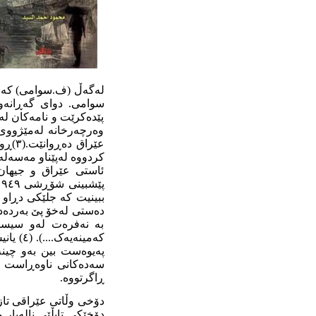
لەگەڵ (ف.سوامی) کە ڕۆ
سوامی. دوای گەڕانەو
پێدەکرێت و نامەکان لە
وەرچەرخانە لەمێژووی ئ
عێرا
کردووە لەپێناو مەسەلە
ئاستی عێراق و جیهان. 
ببینیت کە جلێکی دڕاو 
دەستی لەخۆ پێ بەردەد
بە نەفرەت لەو سیستە
کەمینە
ڕاگرتووە.
دۆخی وڵاتی عێراقی تاز
دۆخێکی تابڵێی نالەبار