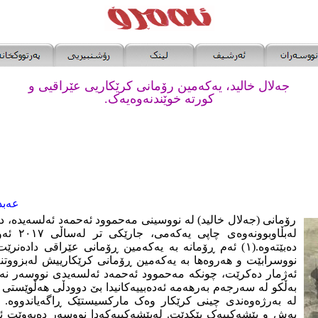
جەلال خالید، یەکەمین رۆمانی کرێکاریی عێراقیی و
کورتە خوێندنەوەیەک.
عەبد
رۆمانی (جەلال خالید) لە نووسینی مەحموود ئەحمەد ئەلسەیدە، 
لەبڵاوبوونە
دەبێتەوە.(١) ئەم ڕۆمانە بە یەکەمین ڕۆمانی عێراقی دادە
نووسرابێت و هەروەها بە یەکەمین ڕۆمانی کرێکارییش لەبزووتنە
ئەژمار دەکرێت، چونکە مەحموود ئەحمەد ئەلسەیدی نووسەر نەک
بەڵکو لە سەرجەم بەرهەمە ئەدەبییەکانیدا بێ دوودڵی هەڵوێستی
بەش و پێشەکییەک پێکدێت. لەپێشەکییەکەدا نووسەر دەیەوێت ئە