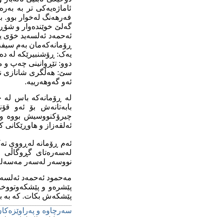
ئاماژەیەکی تر بە بەرە
فەرهەنگ لەخوار بوو. 
گەلێ خوێندەوار و شۆڕش
ڕۆمانەکەمان بەم سیفەت
یەک: ڕۆشنبیرێکە لە د
دوو: تێڕوانینی چەپ و ما
سێ: هەڵگری شانازی نەت
ئەو گەوهەرییە.
لە ڕۆمانەکە باس لە چ
چیرۆکنووسیش بووە و 
ئەلقەزاز و هاوڕێکانی 
ئەم ڕۆمانە لەڕووی تەک
لەسەرەتای گڕوگاڵی خۆ
نووسەر لەسەر مەسەلە ب
مەحمود ئەحمەد ئەلسەی
پێشرەو و پێشکەوتووخوا
پێشکەش بکات. کە بە بۆ
______________________________
سەرچاوە و پەراوێزەکان