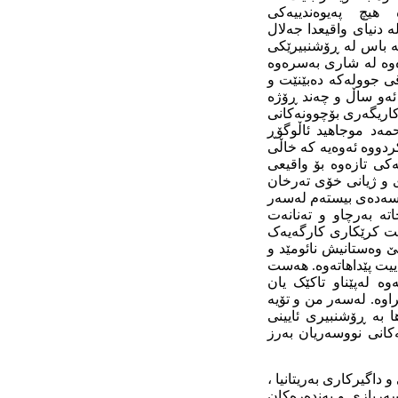
ە هیچ پەیوەندییەکی
 دنیای واقیعدا جەلال
ە باس لە ڕۆشنبیرێکی
ەوە لە شاری بەسرەوە
ی جوولەکە دەبێنێت و
ئەو ساڵ و چەند ڕۆژە
کاریگەری بۆچوونەکانی
ەد موجاهید ئاڵوگۆڕ
ردووە ئەوەیە کە خاڵی
ەکی تازەوە بۆ واقیعی
کەخۆی و ژیانی خۆی تەرخان
ی سەدەی بیستەم لەسەر
اتە بەرچاو و تەنانەت
 بتوانیت کرێکاری کارگەیەک
ێ وەستانیش نائومێد و
یت پێداهاتەوە. هەست
 لەپێناو تاکێک یان
شێلکراوە. لەسەر من و تۆیە
ەکات..تا ژن یەکسان بێت بە پیاوان.) (٥) و هەروەها بە ڕۆشنبیری ئایینی
کە تێڕوانینەکانی نووسەریان بەرز
اگیرکاری بەریتانیا ،
سەربازی و بەندەرەکان