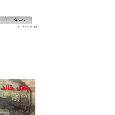
٢٠٢٢
١٢
١٢
\
\