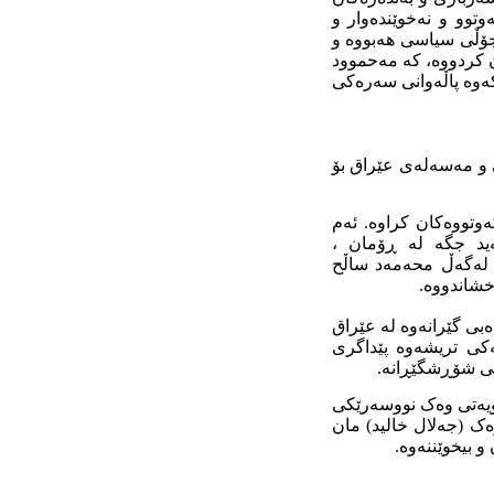
وتوو و نەخوێندەوار و
جۆڵی سیاسی هەبووە و
ن کردووە، کە مەحموود
ی دووەمی تاکەوە پاڵەوانی سەرەکی
ی و مەسەلەی عێراق بۆ
وتووەکان کراوە. ئەم
(٨) مەحموود ئەحمەد ئەلسەید جگە لە ڕۆمان ،
 لەگەڵ محەمەد ساڵح
خشاندووە.
بی گێرانەوە لە عێراق
ەکی تریشەوە پێداگری
سی شۆڕشگێڕانە.
ویەتی وەک نووسەرێکی
ەک (جەلال خالید) مان
 بیخوێننەوە.