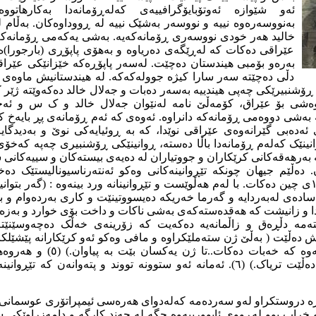
ئەو شێوازە ئەوتۆبایۆگرافییەی کەلەڕۆمانەدا بەکارهاتوو
بەنووسەرەوە نییە و نووسەر بەشێک نییە لە ڕووداوەکان. بەڵام لە
خالید هەر خودی نووسەری ڕۆمانەکەیە. بەشی یەکەمی ڕۆمانەک
عێراقی دەکات کە لەڕێگەی دەریاوە و بەهۆی پاپۆڕی (بارجورا)
بەرەو بۆمبی هیندستان دەچێت. لەسەر پاپۆڕەکە خێزانێکی عێراق
دڵی دەچێتە سەر سارا کیژە جوولەکەکە. لە هیندستانیش ماوەی 
شنبیرێکی چەپی هیندییە بەسەر دەبات و جەلال خالد دەکەوێتە ژێر 
ەشی بۆ عێراق، کۆمەڵێ نامە لەنێوان جەلال خالد و ک س و ئەحم
 بەشی دووەمی ڕۆمانەکە دانراوە. ئەوەی کە ئەم ڕۆمانەی پڕ بایەخ ک
ەدەبی گێرانەوەی عێراقی نوێدا، کە بە ڕوئیایەکی نوێ و بەدیدگای
ق دەڕوانێت.(٣)ڕوانینێک کەلەم ڕۆمانەدا باڵا دەستە، ڕوانینێکی ڕۆشنبیری چەپە 
 بەرهەقەکانی کرێکاران و جووتیاران لە دەیەی بیستەکان و سییەکان
دەڵێم جیهان چونکە تێڕوانینەکانی وەکو ئەنتەرناسیونالیستێک دەخ
پێشبینی شۆڕشی ١٩٤٩ی چین دەکات. با لەم هەڵوێست و تێڕوانینانە ورد بینەوە : (گەر
سادەی لەبەردایە و گەرما خەریکە دەیسووتینێت و کاری بەردەوام و ب
ا و زانیشت کە هەقدەستەکەی بەشی ناکات و داخت بۆی خوارد و بەزەی
مە دڵڕەق و زاڵمانەیە دەکەیت کە زۆرینەی خەڵک دەچەوسێنێتەوە
یەک....). (٤) یانیش دەڵێت ( بەڵێ ژن ستەملێکراوە و مافی وەکو ئەو کرێکارانە پێ
پەیوەست بین بەو چینەوە کە خەبات د
سەدەکانی ناوەڕاست دەڵێت تریاک.) (٦). ئەمانە ئەو ستوونە تووند و پتەوانەن 
ە دروستکراو لەو سەردەمە کەلەدوای هەرەسی ئیمپراتۆری عوسمانی و د
 و خراپ بوو لەڕووی ئابوورییەوە جگە لە چەند کارگە و دامەزراوێکی 