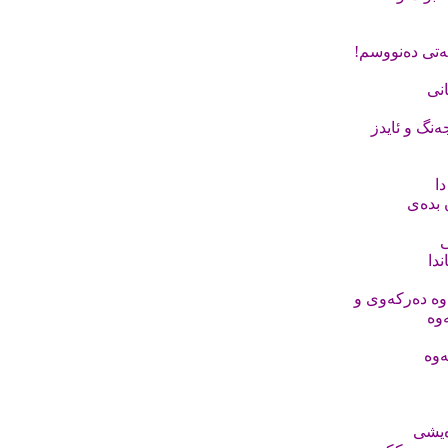
ەتى دەنووسم!
نى
نگ و ئایدز
ا
 بدەى
ى
ندا
ەوە دەرکەوى و
ەوە
ەوە
ەیشى