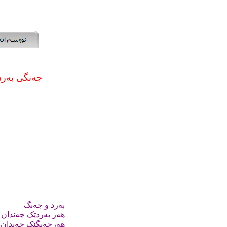
جەنگى ب
بەرد و جەنگ
هەر بەردێک چەندان 
هەرجەنگێک چەندان ت