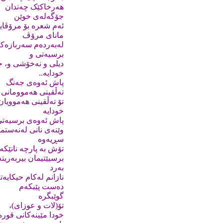
هەرخاکێک چەندان
جۆگەلەى خوێن
ئەم شعرە بۆ مرۆڤای
ماناى مرۆڤ
لەبەردەم سەربازەکا
برسیەتى و
دیلى و نەخۆشى و، جە
خودایە..
پاش ئەوەى جەنگ
تەڵقینى هەموومانى د
تۆ تەڵقینى هەموویان
خودایە
پاش ئەوەى برسیەت
وێنەى نانى لەنەستما
سڕیەوە
تۆش بە پارچە نانێک
برسیێتیمان بیربەریت
بەرد
نازانم لەکام حیکایەت
دەست پێبکەم
گوێبگرە
تۆ(لات و عوزاى)،
خودا مێینەکانى قور