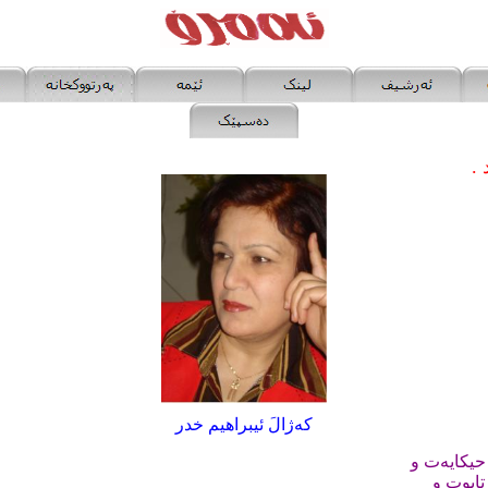
ەرد .
که‌ژ
الَ ئيبراهيم خدر
حیکایەت و
ابوت و