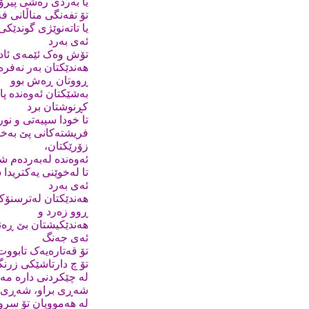
یا بەردى رەشى پیر
تۆ تفەنگى مناڵانى ف
یا تاتەنوێژى گوندێک
ئەى بەرد
تۆش وەک ئێمەى ئا
هەندێکتان بەر نەفرە
ڕووتان ڕەش بوو
بەشێکتان ئەوەندە پا
کڕنوشتان برد
تا خودا سپیەتى و نو
فریشتەکانى پێ بەخ
زۆرێکتان،
ئەوەندە لەبەردەم ش
تا لەخوێنى یەکتریدا
ئەى بەرد
هەندێکتان لەترسنۆکی
ڕوو زەرد و
هەندێکیشتان بێ ڕە
ئەى جەنگ
تۆ قەتارەیەک تابوو
تۆ چ دارتاشێکى زرن
لە چێکردنى دارە م
شەڕى براو، شەڕى 
لە هەموویان تۆ سرو