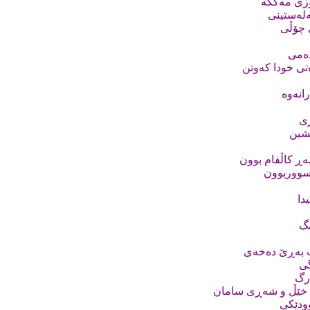
ۆزى مەککە
ەلەستینى
ى چۆڵى
دەمى
تى خودا کەوتن
رانەوە
رى
شین
ەڕ کاڵفام بوون
 سووربوون
دا
نگ
ت بەڕێ دەخەى
گى
ەرگ
خێڵ و شەڕى سامان
ودێکى