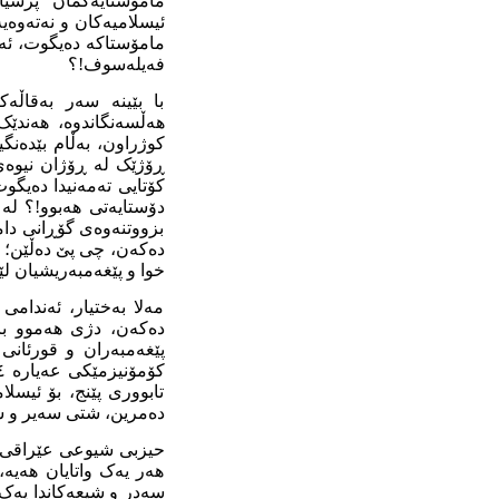
مامۆستایەکمان پرسیار
ئیسلامیەکان و نەتەوەی
مامۆستاکە دەیگوت، ئەم 
فەیلەسوف!؟
با بێینە سەر بەقاڵە
هەڵسەنگاندوە، هەندێک 
کوژراون، بەڵام بێدەن
کۆتایی تەمەنیدا دەیگو
دۆستایەتی هەبوو!؟ لە
بزووتنەوەی گۆڕانی دام
دەکەن، چی پێ دەڵێن؛ ک
خوا و پێغەمبەریشیان لێ
مەلا بەختیار، ئەندامی
دەکەن، دژی هەموو باو
پێغەمبەران و قورئانی
تابووری پێنج، بۆ ئیسل
دەمرین، شتی سەیر و س
حیزبی شیوعی عێراقی، 
هەر یەک واتایان هەیە
سەدر و شیعەکاندا یەک 