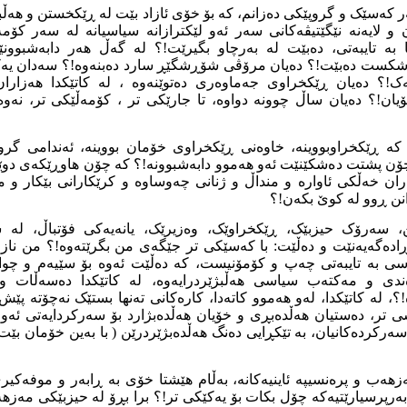
 کەسێک و گروپێکی دەزانم، کە بۆ خۆی ئازاد بێت لە ڕێکخستن و هە
ن و لایەنە نێگێتیڤەکانی سەر ئەو لێکترازانە سیاسیانە لە سەر کۆم
ە تایبەتی، دەبێت لە بەرچاو بگیرێت!؟ لە گەڵ هەر دابەشبوونێ
شکست دەبێت!؟ دەیان مرۆڤی شۆڕشگێڕ سارد دەبنەوە!؟ سەدان یەکێت
ک!؟ دەیان ڕێکخراوی جەماوەری دەتوێنەوە ، لە کاتێکدا هەزار
یان!؟ دەیان ساڵ چوونە دواوە، تا جارێکی تر ، کۆمەڵێکی تر، نەوە
کە ڕێکخراوبووینە، خاوەنی ڕێکخراوی خۆمان بووینە، ئەندامی گروپ
ۆن پشتت دەشكێنێت ئەو هەموو دابەشبوونە!؟ کە چۆن هاوڕێکەی دوێن
ان خەڵکی ئاوارە و منداڵ و ژنانی چەوساوە و کرێکارانی بێکار و م
نن ڕوو لە کوێ بکەن!؟
ین، سەرۆک حیزبێک، ڕێکخراوێک، وەزیرێک، یانەیەکی فۆتباڵ، لە
دەگەیەنێت و دەڵێت: با کەسێکی تر جێگەی من بگرێتەوە!؟ من ناز
ی بە تایبەتی چەپ و کۆمۆنیست، کە دەڵێت ئەوە بۆ سێیەم و چوا
ندی و مەکتەب سیاسی هەڵبژێردرایەوە، لە کاتێکدا دەسەڵات و
، لە کاتێکدا، لەو هەموو کاتەدا، کارەکانی تەنها بستێک نەچۆتە پێش
 تر، دەستیان هەڵدەبڕی و خۆیان هەڵدەبژارد بۆ سەرکردایەتی ئەو ح
رکردەکانیان، بە تێکڕایی دەنگ هەڵدەبژێردرێن ( با بەین خۆمان بێت، ع
هەب و پرەنسیپە ئاینیەکانە، بەڵام هێشتا خۆی بە ڕابەر و موفەکیر
بەرپرسیارێتیەکە چۆل بکات بۆ یەکێکی تر!؟ برا بڕۆ لە حیزبێکی مەزهە