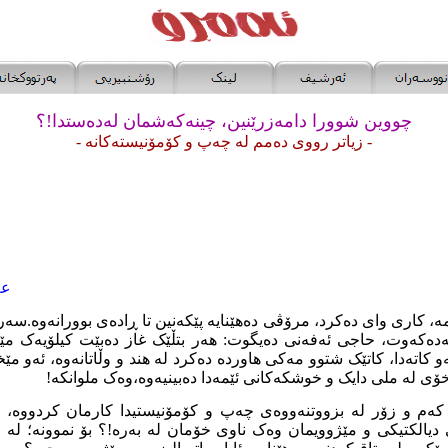
چووین شوورا دامەزرێنین، چینەکەشمان لەدەستدا!؟
- زیاتر رووی دەمم لە چەپ و کۆمۆنیستەکانە -
عە
، کاری وای دەکرد، مرۆڤی دەهێنایە پێکەنین تا ڕادەی بوورانەوە.س
نەدەکەوت، حاجی ئەفەنی دەیگوت: هەر بتڵێک غاز دەبێت کیلۆیەک مێ
 کاتەدا، کاتێک شتوو مەکی هاوردە دەکرد لە هند و وڵاتانەوە، ئەو مێ
، خۆی لە ملی دایک و خوشکەکانی ئێمەدا دەبینیەوە،وەک ملوانکە!
کەم و زۆر لە بزووتنەووەی چەپ و کۆمۆنیستیدا کارمان کردووە،
 دیالکتیکی و مێژوویمان وەک ناوی خۆمان لە بەرە!؟ بۆ نموونە؛ لە ز