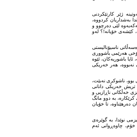
ینە ژێر کارتێکردنی
دا بەشداریان کردووە،
کەیەوە لێی دەرچوو و
، کێشەی خۆیانە!؟ لەو
ەسەڵاتی ناسیۆنالیستی
دۆخی هەرێمی باشووری
ایا باشوریەکان، ئێوە
 نەبووە، هەر خەریکی
بوو، ناشوکری نەبێت،
ێکی تریش خەریکی دانانی
زی خەڵکانی ناڕازیی و
کرێکارە، بە دوو مانگ
ن دەرهێناوە، تا خۆیان
زمی نوێدا، بە گوێرەی
 خۆم، چاوەڕوانی ئەم