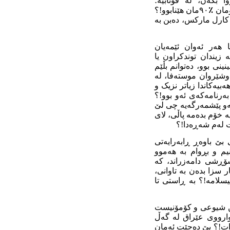
ا بکەن، لە قوتابیە؛
ومان
٪
٩٠مان هێنابوو!؟
ک کارل مارکس، دەبن بە
 هەر ئەوان ئێمەیان
 زیندان توندکراون یا
ی بوو، دەتوانم بڵێم
ەی و سکرتێرەکەی نەوشێروان موستەفا، لە
یەکاندا زیاتر نزیک و
ەرنامەکەی ئەو بوو!؟
ئەو پێشمەرگەیە چی لێ
 خۆم بدەمە پاڵی، لای
ێت لەم شەڕەدا!؟
 بێ باوەڕ ڕابەرایەتی
یم و بڕوام بە هەموو
شۆڕشی دامەزراند، کە
ەختیار سزا بدەن بە تاوانی،
یسلامە!؟ بە ڕاستی تا
نن شیوعی و کۆمۆنیست
وارووی عێراق لە گەڵ
وات!؟ پێ دەچێت ئەمان