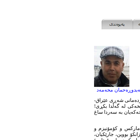
بدوڕەحمان محەمەد
ەردەمانی شەڕی عێراق-
خەکی لە گەڵدا بکڕی!
خەکەیان بە سەردا ساغ
 مارکس و کۆمۆنیزم و
انکۆ بووین، جارێکیان،