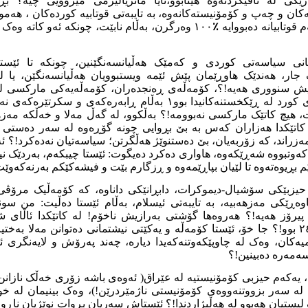
ێکی لە تاقیکردنەوە هێنابوو،ئایا ماتریالیزمی مێژوویی چیە؟ بڕو
ەکان و چەپ و کۆمۆنیستەکانەوە، بە تایبەتی قوتابیە کوردەکان ، هەم
قوتابیانە دەبووایە
٪
١٠٠ وەرگرن، بەڵام نابێت، چونکە ئەو کاتە وە
کانی سیاسەتی کوردی و کەمێک هەڵیانسەنگێنین، چونکە تا ئێستا
جار، هەندێک هاوڕێمان پێش ئێمە ویستبوویان هەڵیانسەنگێن، یا لە
گیش سنووری هەیە!؟، کۆمەڵەی ڕەنجدەران، کۆمەڵەیەکی مارکسی لینین
ڕۆژێک لە ڕۆژان نیوەی کورد لە ڕێکخستنەکانیدا بوو١ بەڵام ڕابەرەک
ت، هیچ کاتێک مارکسی نەبوومە!؟ بەڵکوو، لە گەڵ مەلا و خەڵکە مەزهەب
 کاتێکدا هەزاران کەس بە بێ بڕوایی چونە گۆڕەوە لە سەر دەستی ب
ەزراند، کە زۆربەیان، بێ دەستنوێژ هەڵگرتن؛ سیاسەتیان نەدەکرد!؟ 
ەوتبووە شەڕێکەوە، هاواری دەکرد دەیگوت: ئێستا چیبکەم، بەردێک نیە
م بڕیوەتەوە تا لێیان بپاڕێمەوە و ڕزگارم بێت و فیشەکێکم بەرنەکەو
 حیزبێکی سۆشیال-دیموکرات، دابڕانێکی داناوە، کە کۆمەڵیک مرۆڤی
ەڕێکی مەزهەبیە، بە تایبەتی ئیسلام، بەڵام ئێستا دەڵیت: من سون
 پیرۆز هەیە!؟ هەروەها گۆشتی بەرازیش ناخۆم! لە کاتێکدا ئاڵای 
کۆمۆنیزمێکی عەیارە ٢٤ بوو!؟ جا خۆ، ئێستا کۆمەڵە و یەکێتی نیشتمانی دەتوانن مەلا ب
امیەکان، وەک لە چاوپێکەوتنەکەیدا دیارە، چەند پەرۆش و لایەنگری ئ
ەمەرە دەبینین!؟
یەکەم حیزبی کۆمۆنیستیە لە عێراق( ئەوەی باشە زۆری خەڵک نازا
، لە سەر بزووتنەووەی کۆمۆنیستی ناژمێردرێن!)، وەک بینیمان لە خ
لیستیان هەبوو لە هەڵبژاردندا!؟ ئێستاش سەریان بڕوات نوێژیان ناڕ