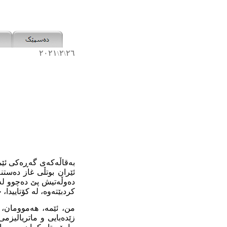
٢٠٢١
٢
٢٦
\
\
بەقاڵەکەی گەڕەکی ئێمە
ئێران بوتڵی غاز دەست
دەوڵەتیش پێ دەچوو لەو
کردبێتەوە، لە کۆتاییدا
من، ئێمە، هەموومان، 
زێدەبایی و ماتریالیزمی