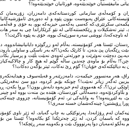
اتی مانیفێستیان خوێندبێتەوە، قورئانیان خوێندبێتەوە!؟
ان و کۆمەڵەی سازمانی کوردستانەکەی دامەزران، زۆربەمان کەوت
نیستەکانی عێراق پەیوەست بوون پێوە و لە دەورەی ئامۆزشیەکانیان
کمەتی سکرتێری،کە کەسی یەکەمی حیزبەکە بوو، بە خۆی و قەڵەمە
، ئیتر تەشکیلات و ڕێکخستنەکانی لە نێو کرێکاراندا چی بە سەر هات
ە لە ناوچەکەدا، تووشی سەرە سوڕێیەک بووە، خۆی بە پێوە ناگرێت!؟
تان، ئێستا هەر کۆمۆنیستە، بەڵام لەو زڕگوێزە دایانیانیشاندووە، د
ێت ڕێگەیان پێ بدەن، تا کارێک بکەن!؟لە بەر ناسکی و ساوایی بارو
ە،پێ دەچێت نەوێرێت و جورئەتی ئەوەی نەبێت بڵێت و پرسیار بکات، ئ
ن؟! بەڵام بۆ ماوەی چەندین ساڵە گوێم لە هیچ کار و چالاکیەکیان
ن بە دیالێکتەکەی خۆیان!؟ گۆم ڕێ نەکات، ئیتر بۆگەن دەکات!؟
اق، هەر مەنسوور حیکمەت، دامەزرێنەر و فەیلەسوف و هیدایەتکەری 
وەن ٥ پێنج حیزبین ئەگەر زیاتر نەبێت!؟ چونکە بۆنم کردوە، دوو سێ نەفەر
وێکی ترن!؟، کە هەمووی لەم حیزبەوە دابەش بوون!؟ بڕوا بکەن، ڕی
بڵاوکردۆتەوە، دەسەڵاتی کوردستان، هێندە بێ منەت بووە لەو چینی 
 بە لێبڕینەوە!؟ بە واتایەکی تر، ئەم کۆمۆنیستانە، چزووی چینەکەیا
شوورا ڕۆیشتین! چینەکەشمان خستە سەری!؟
ەکمان لەم ڕۆژانەدا، پەرتوکێکی بە چاپ گەیاند، لە ژێر ناوی کۆمۆنی
ووە کە باسمان کردن، لە ژێر چەترێکدا کۆ بکاتەوە!؟ ئێستا من بۆ
م بەڵکو ئەمەیان دوا پەرتوووک بێت و بکەوینە سەر ڕێچکە!؟