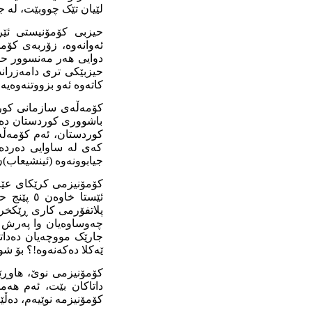
لێیان تێک چووبێت، لە جی
حیزبی کۆمۆنیستی ئێر
ئەوانەوە، زۆربەی کۆمۆ
دوایی هەر مەنسوور حی
حیزبێکی تری دامەزراند
کاتەوە ئەو بزووتنەوەی
کۆمەڵەی سازمانی کوردس
باشووری کوردستان دەب
کوردستان، ئەم کۆمەڵەی
کەی لە ساوایی دەردەچ
جیابوونەوە (ئینشیعاب)
کۆمۆنیزمی کرێکای عێر
ئێستا خا
پلاتفۆرمی کاری ڕێکخرا
چەوساوەیان وا پەرش و 
جارێک مووچەیان دەداتێ،
ێەکلا دەکەنەوە!؟ بۆ 
کۆمۆنیزمی نوێ، هاوڕێی
داتاکان بێت، ئەم هەم
کۆمۆنیزمە نوێیەم، دەڵێ