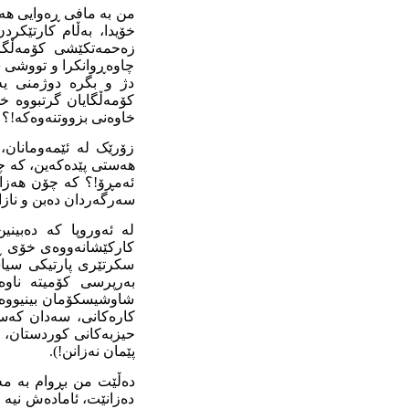
من بە مافی ڕەوایی هەر
خۆیدا، بەڵام کارتێکرد
زەحمەتکێشی کۆمەڵگا ب
چاوەڕوانکرا و تووشی 
دژ و بگرە دوژمنی یە
کۆمەڵگایان گرتبووە خۆ
خاوەنی بزووتنەوەکە!؟
زۆرێک لە ئێمەومانان، 
هەستی پێدەکەین، کە چ
ئەمڕۆ!؟ کە چۆن هەزار
سەرگەردان دەبن و نازا
لە ئەوروپا کە دەبین
کارکێشانەووەی خۆی ڕا
سکرتێری پارتیکی سیاس
بەرپرسی کۆمیتە ناوە
شاوشیسکۆمان بینیووە!؟
کارەکانی، سەدان کەسی
حیزبەکانی کوردستان، سە
پێمان نەزانن!).
دەڵێت من بڕوام بە مەز
دەزانێت، ئامادەش نیە 