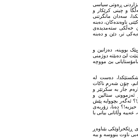
ڵبژاردنی ڕەوتی سیاسی
ەڵگا و چینی کرێکار و
کدا، سەدان مانگرتنی
ی ناوەندەکان، دەبنە
ان خەڵکی ستەمدیدەی
یەکی تر، دێن و دەبنە
ێک بووینە، دەزانین و
ێت لێ دەبێتە دوژمنی
امۆستایانی بێ مووچە
 شکستێکدا، دەست لە
انم، چۆن شەرم ناکات
رەم جار بە سکرتێر و
 ئەزموونی ستالین و
!؟ ئەگەر بچووایە پێش
یزبە!؟ دەنا، زۆربەی
ەیبە وڵاتانی بیانی با
ی ڕێکخراوێکی بێباوەڕ
بی ناوت بنووسە و ببە