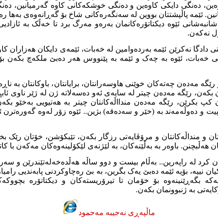
ەین، دەنگی دایکی کاوەین و دەنگی خوشکەکانی کاوە گەرمیانین، دەن
. ئێمە پاڵپشتتان بووین لە سەنگەرەکانی شاخ بۆ گەڕانەوەی بەها رە
انبەشانی ئێوە دیکتاتۆرەکانمان بەرەو مەرگ برد تا خەڵک بە ئازادی
ل نەکەن.
ەستی دادگا نەکرێن ئێمە بەردەوامین لە خەبات، ئێمەی دایکان هەزاران کا
انی خەبات، ئێوە بە چەک و ئێمە بە پێنووس هەر دەبێ ملکەچ بکەن ب
رێگە مەدەن چەتەکان خوێنی هاوسەرانتان، برایانتان، باوکانتان بە ناڕ
 بکەن، رێگە مەدەن چیتر لە سایەی ئەو دەسەلاتە ژن لە ژێر ناوی ئاب
 کپ بکرێن، رێگە مەدەن مندااڵەکانتان چیتر بە هەتیویی بەخێو بکە
یت و دەوڵەمەند بە (خێر و سەدەقە) بژین.. ئێوە زۆر لەوە گەورەترن ئ
تان و منداڵەکانتان و مرۆڤایەتی رزگار بکەن، تێبکۆشن، خۆتان رێک ب
ن هەڵبچنن. باوەر بە بەڵێنەکان، بە لێژنەی لێکۆلینەوەکان مەکەن با کاتت
ن کرد لە راپەرین.. بەڵام بیست و دوو ساڵە هەڵدەخەلەتێندرێن و سە
ان نییە، بۆیە ئێمە دەبێ یەک بگرین، بە بێ رەچاوکردنی پابەندیی رامیا
ەکە بگەڕێنینەوە بۆ خۆمان تا تیرۆریستەکان و دیکتاتۆرە بچووک
ایەتی بە ژنبوونمان بکەن.
ماڵپەڕی نەجیبە مەحمود