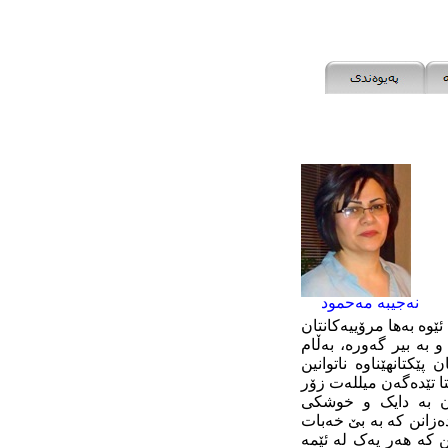
نەجیبە مەحمود
ئێوە بەها مرۆییەکانتان
و بە بیر گەورە، بەڵام
کتانهێناوە ناتوانین
ا تێدەگەن میللەت زۆر
ن بە دایک و خوشکی
دەزانن کە بە بێ خەبات
نن کە هەر یەک لە ئێمە