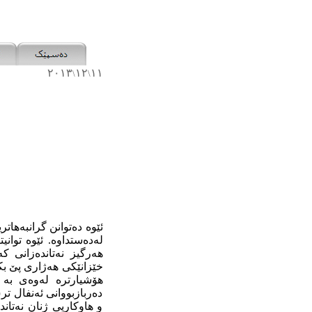
٢٠١٣
١٢
١١
\
\
ئێوە دەتوانن گرانبەهاتر
لەدەستداوە. ئێوە توانی
هەرگیز نەتاندەزانی ک
خێزانێکی هەژاری پێ بک
هۆشیارترە لەوەی بە
دەربازبووانی ئەنفال تر
و هاوکاریی ژنان نەتاند