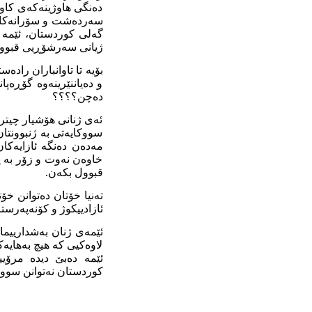
دەنگی هاوژینەکەی کاو
سەردەشت و سۆرانەکانین
گەلی کوردستان، ئێمە ش
ژیانی سەرشۆڕیی قبوو
بۆیە تا تاوانباران راد
و دەیاننێرینەوە گۆڕەپ
دەچن؟؟؟؟
ئەی ژنانی هۆشیار چیتر 
سووکایەتی بە ژنبوونتان
مەدەن دەنگە ئازایەکان
خاوەن نەوت و زۆر بە پ
قبوول بکەن.
تەنیا خۆتان دەتوانن خۆ
ئازادییکوژ و کۆنەپەرستا
ئێمەی ژنان بەشدارییما
لاوەکیی کە هیچ بەهایەکی
ئێمە دەبێ دیدە مرۆیی
کوردستان نەتوانن سووک