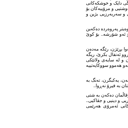
گی دایک و خوشکەکانی
وشتیی و مرۆییەکان بۆ
ی و سەربەرزیی بژین و
وەیتر پەروەردە دەکەین
ۆ ئەو شۆرشە.. بۆ کوێ
ەوا بڕێژن، رێگە مەدەن
ڕوو ئەنفال بکرێ، ریگە
ن و لە سایەی ولاتێکی
ەو هەموو سووکایەتییە
خەن، یەکبگرن، تەنگ بە
ان بە فیرۆ نەڕوا..
رقاڵمان دەکەن بە شتی
ریی و دینیی و جڤاکیی..
ەکانی ئەمرۆی هەرێمی