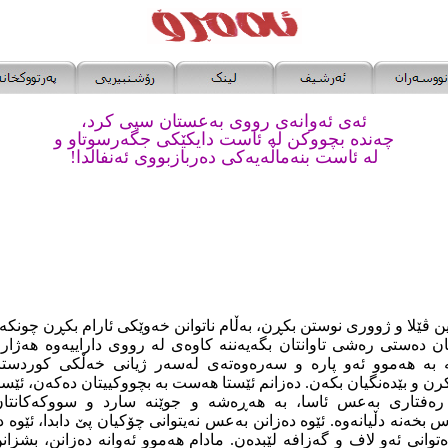
ئەی ئەوانەی رووی بەعستان سپی کرد،
چەندە بچووکن لە ئاست دایکێکی جگەرسوتاو و
لە ئاست بنەماڵەیەکی دەربازبووی ئەنفالدا!
ین ڤێلا و ژووری نوستن بکڕن، بەڵام ناتوانن خەوێکی ئارام بکڕن چونکە 
تان دەستی رەشی تاوانتان بگەیەننە کاوەی لە رووی داراییەوە هەژار 
ە بە هەموو ئەو پارە و سەرەوەتەی لەسەر ژیانی خەڵکی کوردستان پێ
رن و بێدەنگیان بکەن. دەزانم ئێستا هەست بە بچووکییتان دەکەن، ئێست
 رەفتاری بەعس ئاسا، بە هەڕەشە و جوێنە سارد و سووکەکانتا
س بخەنە دڵیانەوە. ئێوە دەزانن بەعس نەیتوانی چۆکیان پێ دابدا، ئێوە 
ەتوانی ئەو لاف و گەزافە لێبدەن. مادام هەموو ئەوانە دەزانن، بشزا