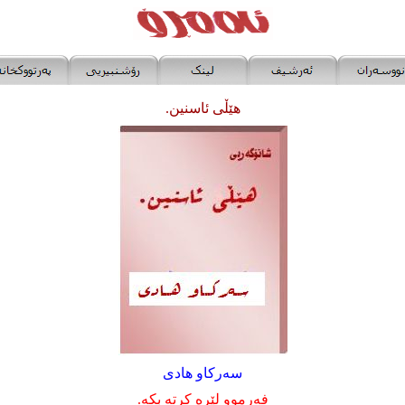
هێڵی ئاسنین.
سه‌رکاو هادی
فه‌رموو لێره‌ کرته‌ بکه‌.