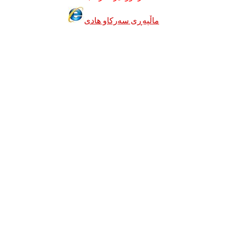
ماڵپه‌ڕی سه‌رکاو هادی