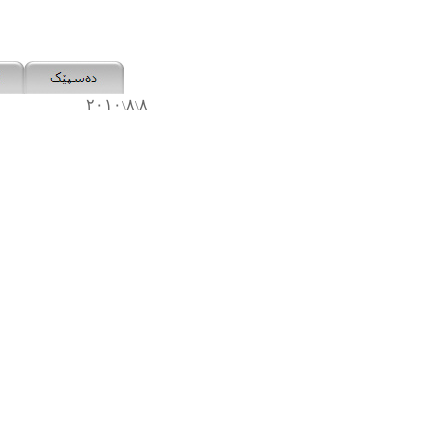
٢٠١٠
٨
٨
\
\