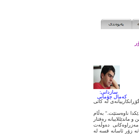
ۆر
سازدانی:
که‌مال چۆمانی
ۆڕانکارییانه‌ی له‌ کاتی
دێکدا ناوه‌ستێت." به‌ڵام
و ماندێللاییانه‌ ره‌فتار
‌زراوه‌کانی ده‌وڵه‌ت
‌ زۆر ئاسانه‌ قسه‌ له‌