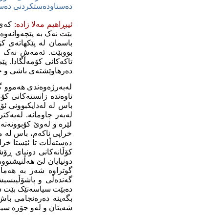
ده‌ستاوده‌ستکردنی ده‌س
ئیبڕاهیم مه‌لا زاده‌:
که‌ی 
بێت نه‌ک به‌ پێچه‌وانه‌وه
باسمان له‌ پێکهاته‌ی کۆ
بووبێت. ئه‌مه‌ش نه‌ک هه
تاکه‌کانی کۆمه‌ڵگادا. پێم
ده‌رهاوێشته‌ی باشی و خرا
له‌به‌رژه‌وه‌ندی هه‌موو 
ناوه‌نده‌ زانسته‌کانی کۆ
باس له‌ له‌دایکبوونی ئۆپ
له‌به‌ر چاومانه‌. له‌یه‌ک
لێره‌ و له‌وێ کۆبوونه‌ته‌
خراپی ناکه‌م، باس له‌ میک
ده‌سته‌ڵات تا ئێستا خراپ
کۆڵانه‌کانی دونیای ڕۆشن
دونیایان لێ هه‌ڵنیشتووه‌،
گوتراوه‌ شه‌ر به‌ هه‌م
گه‌نده‌ڵی و پاشۆڵپیسیش
ده‌بێت سیاسه‌تێک بێت ده
بگه‌ینه‌ ده‌ره‌نجامی با
شه‌یتان و له‌و جۆره‌ سیاس