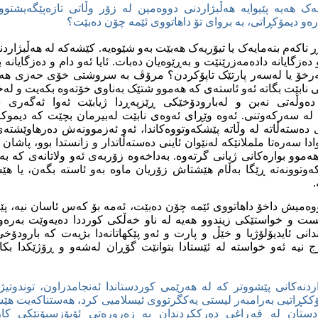
یه‌ک هه‌یه‌‌ پێیوایه‌ هه‌ڵبژاردنی دووه‌مین له‌ زۆر وڵاتی تازه‌پێگه‌یشتوود
ره‌و دیمۆكڕاتی، به‌ بروای تۆ داهاتووی ئێمه‌ چۆن ده‌بێت؟
 ناکه‌م بنه‌مایه‌ک یا تیۆریه‌ک هه‌بێت به‌و شێوه‌یه. کێشه‌که‌ له‌ هه‌ڵبژاردنه‌
 و ده‌زگایانه‌ داده‌مه‌زرێنێت و به‌ڕێوه‌یان ده‌بات‌. ئایا ئه‌و دام و ده‌زگایان
‌رخۆ یا له‌سه‌ر پارتێک تاپۆکردن؟ مرۆڤ به‌ سروشتی خۆی حه‌زی هه‌یمه‌
ابێت بگاته‌ ئه‌و ئاسته‌ی که‌ هه‌موو شتێک به‌ناوی خۆته‌وه‌ بکه‌یت و له‌خۆت
ی ده‌وڵه‌تی نه‌بن و له‌بارودۆخێکی ڕێزپه‌ڕدا ژیابێت ئه‌وا ئه‌گه‌ری س
ه‌ سه‌رکه‌وتنی. ئه‌وه‌ وێڕای ئه‌وه‌ی نابێت له‌بیرمان بچێت که‌ دیموک
 ده‌سته‌ڵاته‌ له‌ وڵاته‌ پێشکه‌وتووه‌کاندا، ئه‌و ئه‌زموونه‌ش ده‌رهاوێشته
دا سه‌ره‌تا ململانێکه‌ له‌نێوان ئاینی ده‌سته‌ڵاتدار و زانستدا بوو، پاش
موو بواره‌کانی ژیانی گرته‌وه‌. به‌داخه‌وه‌ زۆربه‌ی ئه‌و ولاتانه‌ی که‌ به‌
که‌وتوونه‌ته‌ ڕێگا به‌ڵام هێشتاش زۆریان ماوه‌ به‌و ئاسته‌ بگه‌ن، یا هێشت
.
وه‌میش داخۆ داهاتووی ئێمه‌ چۆن ده‌بێت، ئه‌مه‌ بۆ که‌س ئاسان نیه‌، پ
یست و خواستێکی زیندوو هه‌یه‌ له‌ ناو خه‌ڵکی کورددا ده‌یه‌وێت به‌ره‌
دانی ئایدیۆلۆژیا و خێڵ و پارت و ئه‌و پێکهاتانه‌دا بژیه‌ت که‌ بارودۆ
یه‌ ئه‌و خواسته‌ له‌ ئێستادا بتوانێت گۆڕان له‌شه‌و و ڕۆژێکدا بکات 
اردنه‌کانی پێشووتر که‌ له‌ هه‌رێمی کوردستاندا ئه‌نجامدراون، توندوتیژ
ۆککڕاتیی به‌رامبه‌ر لیستی یه‌کگرتووی ئیسلامیی کرد، هه‌ستناکه‌یت هێشتا
ردستان له‌ فه‌ڕاغی ده‌رککردندان به‌ زه‌روره‌تی ئۆپۆزسیۆنێکی کار