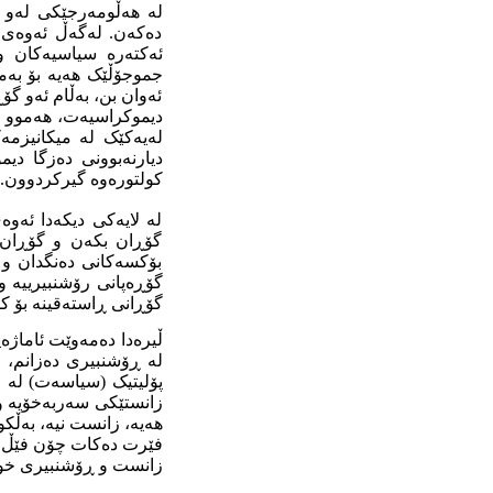
له‌ هه‌ڵومه‌رجێکی له‌و ج
ده‌که‌ن. له‌گه‌ڵ ئه‌وه‌ی 
ئه‌کته‌ره‌ سیاسیه‌کان 
جموجۆڵێک هه‌یه‌ بۆ به‌م
ئه‌وان بن، به‌ڵام ئه‌و گۆ
دیموکراسیه‌ت، هه‌موو پڕۆ
له‌یه‌کێک له‌ میکانیزم
دیارنه‌بوونی ده‌زگا دیم
کولتوره‌وه‌ گیرکردوون.
له‌ لایه‌کی دیکه‌دا ئه‌و
گۆڕان بکه‌ن و گۆڕان ملم
بۆکسه‌کانی ده‌نگدان و له
گۆڕه‌پانی رۆشنبیرییه‌ و ل
گۆڕانی ڕاسته‌قینه‌ بۆ کۆ
ڵیره‌دا ده‌مه‌وێت ئاماژه
له‌ ڕۆشنبیری ده‌زانم، 
زانستێکی سه‌ربه‌خۆیه‌ و ب
هه‌یه‌، زانست نیه‌، به‌ڵ
فێرت ده‌کات چۆن فێڵ له‌ خ
زانست و ڕۆشنبیری خودی 