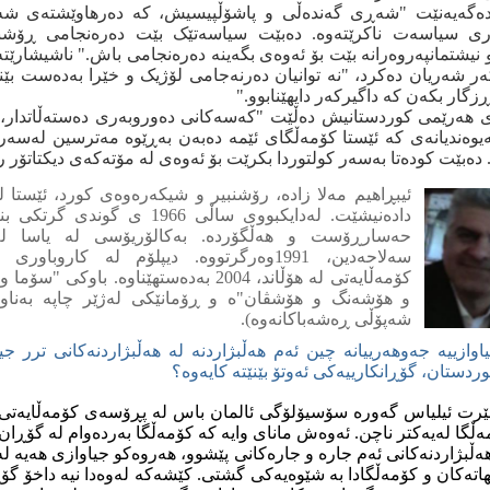
ایده‌گه‌یه‌نێت "شه‌ڕی گه‌نده‌ڵی و پاشۆڵپیسیش، که‌ ده‌رهاوێشته‌ی 
ۆری سیاسه‌ت ناکرێته‌وه‌. ده‌بێت سیاسه‌تێک بێت ده‌ره‌نجامی ڕۆ
نیشتمانپه‌روه‌رانه‌ بێت بۆ ئه‌وه‌ی بگه‌ینه‌ ده‌ره‌نجامی باش." ناشیشارێته
‌ر شه‌ریان ده‌کرد، "نه‌ توانیان ده‌رنه‌جامی لۆژیک و خێرا به‌ده‌ست بێن
ڕزگار بکه‌ن که‌ داگیرکه‌ر دایهێنابوو."
 هه‌رێمی کوردستانیش ده‌ڵێت "که‌سه‌کانی ده‌وروبه‌ری ده‌سته‌ڵاتدار، 
‌یوه‌ندیانه‌ی که‌ ئێستا کۆمه‌ڵگای ئێمه‌ ده‌به‌ن به‌ڕێوه‌ مه‌ترسین له‌سه
ه‌بێت کوده‌تا به‌سه‌ر کولتوردا بکرێت بۆ ئه‌وه‌ی له‌ مۆته‌که‌ی دیکتاتۆر
ئیبڕاهیم مه‌لا زاده‌، رۆشنبیر و شیکه‌ره‌وه‌ی کورد، ئێستا له‌ 
داده‌نیشێت. له‌دایکبووی ساڵی 1966 ی گون
حه‌سارڕۆست و هه‌ڵگۆرده‌. به‌کالۆریۆسی له‌ یاسا له
سه‌لاحه‌دین، 1991وه‌رگرتووه‌. دیپلۆم له‌ کاروبا
کۆمه‌ڵایه‌تی له‌ هۆڵاند، 2004 به‌ده‌ستهێناوه‌. باوکی
و هۆشه‌نگ و هۆشڤان"ه‌ و ڕۆمانێکی له‌ژێر چاپه‌ به‌ناوی
شه‌پۆڵی ڕه‌شه‌باکانه‌وه‌).
اوازییه‌ جه‌وهه‌رییانه‌ چین ئه‌م هه‌ڵبژاردنه‌ له‌ هه‌ڵبژاردنه‌کانی ترر جیاده
ردستان، گۆڕانکارییه‌کی ئه‌وتۆ بێنێته‌ کایه‌وه‌؟
رت ئیلیاس گه‌وره‌ سۆسیۆلۆگی ئالمان باس له‌ پڕۆسه‌ی کۆمه‌ڵایه‌تی د
‌ڵگا له‌یه‌کتر ناچن. ئه‌وه‌ش مانای وایه‌ که‌ کۆمه‌ڵگا به‌رده‌وام له‌ گۆڕان د
هه‌ڵبژاردنه‌کانی ئه‌م جاره‌ و جاره‌کانی پێشوو، هه‌روه‌کو جیاوازی هه‌یه‌ ل
ه‌کان و کۆمه‌ڵگادا به‌ شێوه‌یه‌کی گشتی. کێشه‌که‌ له‌وه‌دا نیه‌ داخۆ گۆڕا