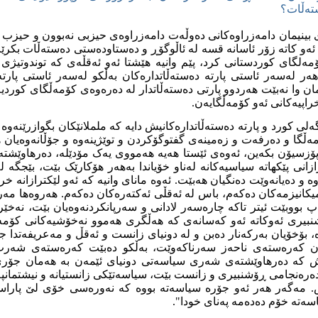
ته‌ڵات؟
بینیمان دامه‌زراوه‌کانی ده‌وڵه‌ت دامه‌زراوه‌ی حیزبی نه‌بوون و حیزب 
‌ ئه‌و کاته‌ زۆر ئاسانه‌ قسه‌ له‌ ئاڵوگۆڕ و ده‌ستاوده‌ستی ده‌سته‌ڵات بکرێ
مه‌لگای کوردستانی کرد، پێم وانیه‌ هێشتا ئه‌و ئه‌قڵه‌ی که‌ توندوتیژی ب
‌ر له‌سه‌ر ئاستی پارته‌ ده‌سته‌ڵاتداره‌کان به‌ڵکو له‌سه‌ر ئاستی پارته
ان وا نه‌بێت هه‌ردوو پارتی ده‌سته‌ڵاتدار له‌ ده‌ره‌وه‌ی کۆمه‌ڵگای کوردیه‌
پیه‌کانی ئه‌و کۆمه‌ڵگایه‌ن.
گه‌لی کورد و پارته‌ ده‌سته‌ڵاتداره‌کانیش دایه‌ که‌ ململانێکان بگوازرێنه‌و
مه‌ڵگا و ده‌رفه‌ت و زه‌مینه‌ی گفتوگۆکردن و توێژینه‌وه‌ و جۆڵانه‌وه‌یان ه
ۆزسیۆن بکه‌ین، ئه‌وه‌ی ئێستا هه‌یه‌ هه‌مووی یه‌ک مۆدێله‌، ده‌رهاوێشته‌
ترازانی پێکهاته‌ سیاسیه‌کانه‌ له‌ناو خۆیاندا به‌هه‌ر هۆکارێک بێت، بێجگه‌ له
وه‌ و ده‌یانه‌وێت ده‌نگیان هه‌بێت. ئه‌وه‌ مانای وانیه‌ که‌ ئه‌و لێکترازانه‌ 
انیزمه‌کان ده‌که‌م، باس له‌ ئه‌قڵی ئه‌کته‌ره‌کان ده‌که‌م. هه‌روه‌ها مه‌ر
 بووبێت ئیتر تاکه‌ چاره‌سه‌ر لادانی و سه‌رپانکردنه‌وه‌یان بێت، نه‌خێر 
بیری ئه‌وکاته‌ ئه‌و که‌سانه‌ی که‌ هه‌ڵگری هه‌موو نه‌خۆشیه‌کانی کۆم
 بۆخۆیان به‌رکه‌نار ده‌بن و له‌ دونیای زانست و ئه‌قڵ و مه‌عریفه‌تدا جێگا
ان که‌ره‌سته‌ی ناحه‌ز سه‌رناکه‌وێت، به‌ڵکو ده‌بێت که‌ره‌سته‌ی شه
 که‌ ده‌رهاوێشته‌ی شه‌ری سیاسه‌تی دونیای ئێمه‌ن به‌ هه‌مان جۆری
‌ره‌نجامی ڕۆشنبیری و زانست بێت، سیاسه‌تێکی زانستیانه‌ و نیشتمانپه‌رو
ش. مه‌گه‌ر هه‌ر ئه‌و جۆره‌ سیاسه‌ته‌ بووه‌ که‌ نه‌وره‌سی خۆی لێ پاراست
ه‌ته‌ خۆم ده‌ده‌مه‌ په‌نای خودا".