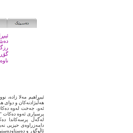
ئیبڕا
ده‌ب
رزگا
گۆڕان
ناوه
ئیبڕاهیم مه‌لا زاده‌، نو
هه‌ڵبژادنه‌کان و دوای هه‌
ئه‌و، جه‌خت له‌وه‌ ده‌کات
پرسیاری ئه‌وه‌ ده‌کات‌ "ل
له‌گه‌ڵ پرسه‌کاندا ده
دامه‌زراوه‌ی حیزبی نه‌ب
ئاڵوگۆڕ و ده‌ستاوده‌ست