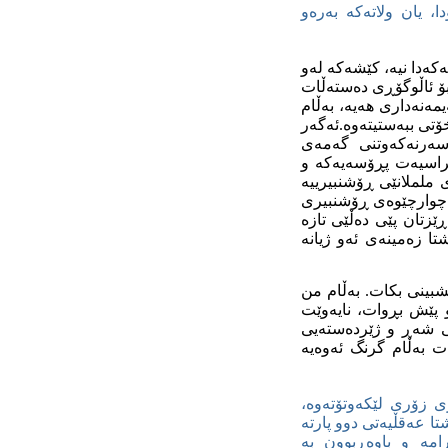
ا، یان ولاته‌که‌ به‌ره‌و
که‌دا نیه‌، کێشه‌که‌ له‌و
ه‌ بۆ ئاڵوگۆڕی ده‌سته‌ڵات
نه‌داری هه‌یه‌، به‌ڵام
ی ببه‌ستیته‌وه‌.ئه‌گه‌ر
ه‌رنه‌که‌وتنی گه‌مه‌ی
راسیه‌ت پڕۆسه‌یه‌که‌ و
‌ی ململانێی ڕۆشنبیرییه‌
ان چوارچێوه‌ی ڕۆشنبیری
ڕێزتان پێی ده‌ڵێی تازه‌
ا زه‌مینه‌ی ئه‌و ژیانه‌
ێشبینی بکات. به‌ڵام من
و پێش بڕوات، نایه‌وێت
خی شه‌ڕ و ژێرده‌سته‌یی
به‌ڵام گرنگ ئه‌وه‌یه‌
ی زۆری لێکه‌وتۆته‌وه‌،
 عه‌قڵیه‌تی دوو پارته‌
امه‌ و باوه‌ڕبوون به‌