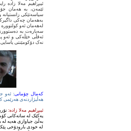
ئیبڕاهیم مه‌لا زاده‌ ر
ئێمه‌ن، به‌ هه‌مان ج
سیاسه‌تێکی زانستیانه‌ و 
به‌هه‌مان چه‌کی داگیرکه
له‌هه‌مان ئه‌و کولتووره‌ 
سه‌باره‌ت به‌ ده‌ستووری
ئه‌قڵی خێڵه‌کی و ئه‌و په
نه‌ک دۆکومێنتی یاسایی. د
که‌مال چۆمانی
: ئه‌و جی
هه‌ڵبژاردنه‌ی هه‌رێمی کو
ئیبڕاهیم مه‌لا زاده‌:
نۆربێ
یه‌کێک له‌ ساته‌کانی کۆمه
به‌ڵێ جیاوازی هه‌یه‌ له‌ 
له‌ خودی بارودۆخی پێکهات