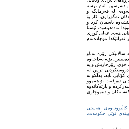
 ڕه‌های ئازادی وڵاتانی
ن ده‌ترسین. ئه‌م ترسه‌
‌وه‌ی له‌ فه‌رمانگه‌ و
‌کان نه‌گۆڕاون، کار بۆ
 پێشه‌وه‌ باسمان کرد و
ا نه‌ده‌دیته‌وه‌، ئێستا
نایی هه‌یه‌. عه‌لی کوڕی
 نه‌زانێکدا موجاده‌له‌م
 سالانێکی زۆره‌ له‌ناو
ینین. بۆیه‌ به‌داخه‌وه‌
کی خۆی. زۆرجاریش وایه‌
ه‌ دروستکردنی ترس له‌
ۆتایی نایه‌، به‌ڵکو به‌
نی ده‌رفه‌ت بۆ هه‌موو
‌رکرده‌ و پارته‌کانه‌وه‌
 که‌سه‌کان و ده‌موچاوی
 کاڵبوونه‌وه‌ی هه‌ستی
کابینه‌ی نوێی حکومه‌ت،