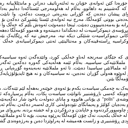
ۆره‌دا کێن ئه‌وانه‌ی خۆیان به‌ ئه‌لته‌رناتیڤ ده‌زانن و ماندێللاییانه‌ ره‌
که‌ گه‌شبینم به‌ داهاتوو، به‌ڵام له‌ هه‌ڵومه‌رجی ئێستاکه‌دا ده‌ڵیم به‌دا
وای پیشان ده‌ده‌ن که‌ گۆڕانی بنه‌ڕه‌تی دروست ده‌که‌ن، وا نابێت. ب
ه‌ده‌نی بوونی کۆمه‌ڵگا، مه‌رج نیه‌ ئه‌وانه‌ی ئێستا پێشبڕکێ ده‌که‌ن بۆ 
ڕانه‌ بۆ به‌مه‌ده‌نیبوون ده‌بێت. ئینجا ده‌مه‌وێت ئه‌وه‌ش بڵێم که‌ خه‌ڵک وا 
سه‌ی دیموکراسیه‌ت له‌ ده‌نگداندا ده‌بیننه‌وه‌ و هه‌موو کۆمه‌ڵگا ده‌هه‌ژێ
ه‌کانی دیموکراسیه‌ت شتێکی دیکه‌ نیه‌، مه‌رجیش نیه‌ که‌ ڕێگایه‌ک بێ
وکراسیه‌ ڕاسته‌قینه‌کان و مه‌نتالیتێی ئه‌نتی دیموکراسیانه‌ی خه‌ڵک 
ه‌ی که‌ جێگای سه‌رنجه‌ له‌ناو خه‌ڵکی کورد، واتێده‌گه‌ن ئه‌وه‌ سیاسیه‌کانن
لانێیه‌کی سیاسییه‌. به‌ڵام ئێمه‌ هه‌ڵه‌یه‌کی گه‌وره‌ ده‌که‌ین ئه‌گه‌
‌ ملمالانێی سیاسیدا ده‌بێت. تا ئه‌و ململانێیه‌ نه‌به‌ینه‌وه‌ گۆڕه‌پانی ڕا
ه‌وێوه‌ هه‌وڵی گۆڕان نه‌ده‌ین، نه‌ سیاسیه‌کان و نه‌ هیچ ئایدیۆلۆژیایه‌ک ب
مه‌ڵگا بێنن.
‌یه‌ک به‌ چه‌مکی سیاسه‌ت بکه‌م بۆ ئه‌وه‌ی خوێنه‌ر به‌هه‌ڵه‌ لێم تێنه‌گات
چونکه‌ که‌سی ناڕۆشنبیر ناتوانێت سیاسه‌ت بکات، به‌ڵام پرسیاره‌که‌ ئه
پۆلیتیک (سیاسه‌ت) له‌ وشه‌ی "polis" ی یۆنانی هاتووه‌ و مانای ده‌وڵه‌ت یاخود شار 
ه‌ده‌یان کۆلێژ و په‌یمانگای نێوده‌وڵه‌تی کاری له‌سه‌ر ده‌که‌ن. به‌ڵام ئه‌
کو چاوسوورکردنه‌وه‌ و خاپاندن و درۆکردن و له‌ خشته‌ بردنه‌. به‌بڕوای من
ه‌ڵک بکه‌یت، نه‌ک چۆن کۆمه‌ڵگا به‌ڕێوه‌ ببه‌یت. بۆیه‌ تا ئه‌و ململانێیه‌ 
ڕۆشنبیری و زانست هه‌میشه‌ له‌ په‌راوێزدا ده‌بن و به‌رژه‌وه‌ندی گشت