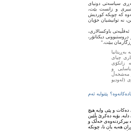
شه‌ڕی سیاسه‌تی دونیای
شنبیری و زانست بێت،
‌وه‌ که‌ چوبکه‌ کوردیش‌
ن، نه‌ توانیشیان خۆیان
ئه‌قڵیه‌تی باوکسالاری،
‌ر دروستبوونی دیکتاتۆر،
 رزگارمان ببێت."
به‌ڕیتانیا
دی گرتکی بناری چیای
‌ زانکۆی
وری یاسایی و
 "سۆما و مه‌شخه‌ڵ
 (له‌ودیو
‌کاته‌وه‌؟ پێتوایه‌ ئه‌م
ه‌کات و پێی وایه‌ هیچ
ایه‌. بۆیه‌ ده‌کرێ بڵێین
ه‌ بیرکردنه‌وه‌ی خه‌ڵک و
ن هه‌یه‌ یان نا، چونکه‌