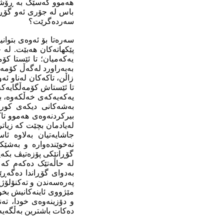
هه‌موو که‌سێک به‌ ڕۆشنی
باس له‌ جۆری ئه‌و گۆڕا
سه‌رده‌گرێت؟
سه‌ره‌تا بۆ ئه‌وه‌ی بتوان
پێکهاته‌کان هه‌بێت. له‌ 
یه‌که‌میان؛ تا ئێستا کۆ
به‌به‌راورد له‌گه‌ڵ کۆم
زاڵن، تاکه‌کان له‌ناو ئه‌
تا ئێستاش کۆمه‌ڵگایه‌که‌
یه‌که‌یه‌که‌ی خه‌ڵکه‌وه‌،
به‌شه‌کانی دیکه‌ی کورد
بیرکردنه‌وه‌ی هه‌موو تاک
جاشایه‌تیان به‌لاوه‌ ئا
نه‌خوێنده‌واره‌ و به‌ش
گۆڕانێکی پۆزه‌تیڤ بکه‌ی
له‌ حاڵه‌تێک ده‌که‌م که
به‌دوای گۆڕاندا ده‌گه‌ڕێ
په‌ره‌سه‌ندن و ته‌کنۆلۆژی
مێژووی ئاینه‌کانیش بخوێ
و دۆزینه‌وه‌ی خودا، ته‌ن
ده‌کات باشترین به‌ڵگه‌یه‌ 