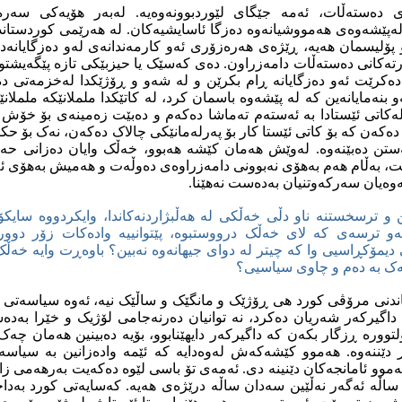
 ده‌سته‌ڵات، ئه‌مه‌ جێگای لێوردبوونه‌وه‌یه‌. له‌به‌ر هۆیه‌کی سه‌ر
له‌پێشه‌وه‌ی هه‌مووشیانه‌وه‌ ده‌زگا ئاسایشیه‌کان. له‌ هه‌رێمی کوردستان
لیسمان هه‌یه‌، ڕێژه‌ی هه‌ره‌زۆری ئه‌و کارمه‌ندانه‌ی له‌و ده‌زگایانه‌دا
ه‌کانی ده‌سته‌ڵات دامه‌زراون. ده‌ی که‌سێک یا حیزبێکی تازه‌ پێگه‌یشتوو
‌کرێت ئه‌و ده‌زگایانه‌ ڕام بکرێن و له‌ شه‌و و ڕۆژێکدا له‌خزمه‌تی ده‌
‌و بنه‌مایانه‌ین که‌ له‌ پێشه‌وه‌ باسمان کرد، له‌ کاتێکدا ململانێکه‌ ململ
له‌کاتی ئێستادا به‌ ئه‌سته‌م ته‌ماشا ده‌که‌م و ده‌بێت زه‌مینه‌ی بۆ خۆش
‌که‌ن که‌ بۆ کاتی ئێستا کار بۆ په‌رله‌مانێکی چالاک ده‌که‌ن، نه‌ک بۆ حک
‌ستن ده‌بێنه‌وه‌. له‌وێش هه‌مان کێشه‌ هه‌بوو، خه‌ڵک وایان ده‌زانی ح
، به‌ڵام هه‌م به‌هۆی نه‌بوونی دامه‌زراوه‌ی ده‌وڵه‌ت و هه‌میش به‌هۆی ئ
ه‌وه‌یان سه‌رکه‌وتنیان به‌ده‌ست نه‌هێنا.
ن و ترسخستنه‌ ناو دڵی خه‌ڵکی له‌ هه‌ڵبژاردنه‌کاندا، وایکردووه‌ سایک
 ترسه‌ی که‌ لای خه‌ڵک درووستبوه‌، پێتوانییه‌ واده‌کات زۆر دووربکه‌و
دیمۆکڕاسیی وا که‌ چیتر له‌ دوای جیهانه‌وه‌ نه‌بین؟ باوه‌ڕت وایه‌ خه‌ڵک ئه
 نه‌ک به‌ ده‌م و چاوی سیاسیی؟
ندنی مرۆڤی کورد هی ڕۆژێک و مانگێک و ساڵێک نیه‌، ئه‌وه‌ سیاسه‌تی 
داگیرکه‌ر شه‌ریان ده‌کرد، نه‌ توانیان ده‌رنه‌جامی لۆژیک و خێرا به‌ده‌
تووره‌ ڕزگار بکه‌ن که‌ داگیرکه‌ر دایهێنابوو، بۆیه‌ ده‌بینین هه‌مان چه
ر دێننه‌وه‌. هه‌موو کێشه‌که‌ش له‌وه‌دایه‌ که‌ ئێمه‌ واده‌زانین به‌ سی
ه‌موو ئامانجه‌کان دێنینه‌ دی. ئه‌مه‌ی تۆ باسی لێوه‌ ده‌که‌یت به‌رهه‌می
 ساڵه‌ ئه‌گه‌ر نه‌ڵێین سه‌دان ساڵه‌ درێژه‌ی هه‌یه‌. که‌سایه‌تی کورد به‌دا