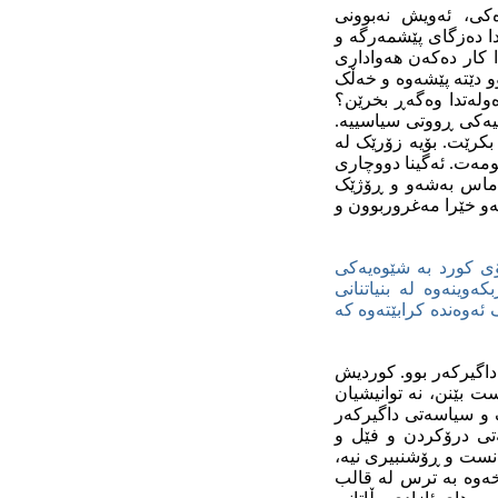
ه‌کی، ئه‌ویش نه‌بوونی
دا ده‌زگای پێشمه‌رگه‌ و
 کار ده‌که‌ن هه‌واداری
 دێته‌ پێشه‌وه‌ و خه‌ڵک
وله‌تدا وه‌گه‌ڕ بخرێن؟
انێیه‌کی ڕووتی سیاسییه‌.
 بکرێت. بۆیه‌ زۆرێک له‌
ومه‌ت. ئه‌گینا دووچاری
ه‌ماس به‌شه‌و و ڕۆژێک
ه‌و خێرا مه‌غروربوون و
ۆی کورد به‌ شێوه‌یه‌کی
ینه‌وه‌ له‌ بنیاتنانی
‌وه‌نده‌ کرابێته‌وه‌ که‌
داگیرکه‌ر بوو. کوردیش
ست بێنن، نه‌ توانیشیان
‌ک و سیاسه‌تی داگیرکه‌ر
اسه‌تی درۆکردن و فێل و
 زانست و ڕۆشنبیری نیه‌،
خه‌وه‌ به‌ ترس له‌ قالب