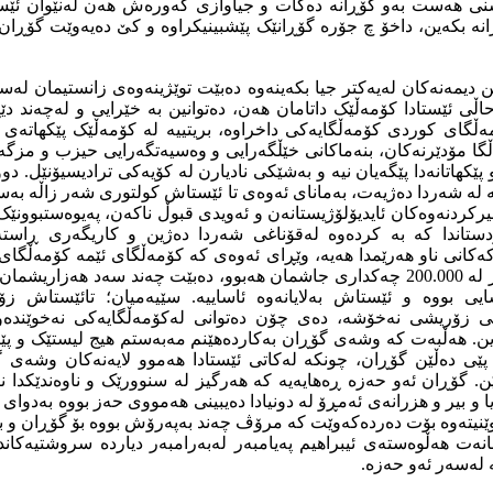
 هه‌ست به‌و گۆڕانه‌ ده‌کات و جیاوازی گه‌وره‌ش هه‌ن له‌نێوان ئێستا 
نه‌ بکه‌ین، داخۆ چ جۆره‌ گۆڕانێک پێشبینیکراوه‌ و کێ ده‌یه‌وێت گۆڕ
ین دیمه‌نه‌کان له‌یه‌کتر جیا بکه‌ینه‌وه‌ ده‌بێت توێژینه‌وه‌ی زانستیمان له
حاڵی ئێستادا کۆمه‌ڵێک داتامان هه‌ن، ده‌توانین به‌ خێرایی و له‌چه‌ند دێڕ
مه‌ڵگای کوردی کۆمه‌ڵگایه‌کی داخراوه‌، بریتییه‌ له‌ کۆمه‌ڵێک پێکهاته‌ی
ه‌ڵگا مۆدێرنه‌کان، بنه‌ماکانی خێڵگه‌رایی و وه‌سیه‌تگه‌رایی حیزب و مزگه
و پێکهاتانه‌دا پێگه‌یان نیه‌ و به‌شێکی نادیارن له‌ کۆیه‌کی ترادیسیۆنێل. دو
 له‌ شه‌ردا ده‌ژیه‌ت، به‌مانای ئه‌وه‌ی تا ئێستاش کولتوری شه‌ر زاڵه‌ به
 بیرکردنه‌وه‌کان ئایدیۆلۆژیستانه‌ن و ئه‌ویدی قبوڵ ناکه‌ن، په‌یوه‌ستبوونێک 
ستاندا که‌ به‌ کرده‌وه‌ له‌قۆناغی شه‌ردا ده‌ژین و کاریگه‌ری ڕاس
ه‌کانی ناو هه‌رێمدا هه‌یه، وێڕای ئه‌وه‌ی که‌ کۆمه‌ڵگای ئێمه‌ کۆمه‌ڵگای
له‌یادمان بچێت که‌ زیاتر له‌ 200.000 چه‌کداری جاشمان هه‌بوو، ده‌بێت چه‌ند سه‌د ه
سایی بووه‌ و ئێستاش به‌لایانه‌وه‌ ئاساییه‌‌. سێیه‌میان؛ تائێستاش ز
ێکی زۆریشی نه‌خۆشه‌، ده‌ی چۆن ده‌توانی له‌کۆمه‌ڵگایه‌کی نه‌خوێنده‌
ن. هه‌ڵبه‌ت که‌ وشه‌ی گۆڕان به‌کارده‌هێنم مه‌به‌ستم هیج لیستێک و پێک
‌ پێی ده‌ڵێن گۆڕان، چونکه‌ له‌کاتی ئێستادا هه‌موو لایه‌نه‌کان وشه‌ی 
ن. گۆڕان ئه‌و حه‌زه‌ ڕه‌هایه‌یه‌ که‌ هه‌رگیز له‌ سنوورێک و ناوه‌ندێکدا 
ا و بیر و هزرانه‌ی ئه‌مڕۆ له‌ دونیادا ده‌یبینی هه‌مووی حه‌ز بووه‌ به‌دوای گۆ
نیته‌وه‌ بۆت ده‌رده‌که‌وێت که‌ مرۆڤ چه‌ند به‌په‌رۆش بووه‌ بۆ گۆڕان و 
انه‌ت هه‌ڵوه‌سته‌ی ئیبراهیم په‌یامبه‌ر له‌به‌رامبه‌ر دیارده‌ سروشتیه‌کاند
له‌سه‌ر ئه‌و حه‌زه‌.