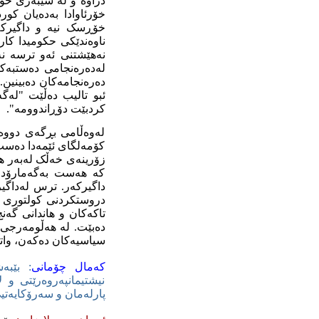
دراوه‌ و له‌ سێبه‌ری خۆ
خۆرئاوادا به‌ده‌یان کور
خۆڕسک نیه و داگیرکه‌ر د
ناوه‌ندێکی حکومیدا کاری
نه‌هێشتنی ئه‌و ترسه‌ نه
له‌ده‌ره‌نجامی ده‌ستبه‌ک
ده‌ره‌نجامه‌کان ده‌بینین
ئبو تالیب ده‌ڵێت "له‌گه‌
کردبێت دۆڕاندوومه‌".
له‌وه‌ڵامی بڕگه‌ی دووه‌
کۆمه‌لگای ئێمه‌دا ده‌ست 
زۆرینه‌ی خه‌ڵک له‌به‌ر 
که‌ هه‌ست به‌گه‌مارۆدا
داگیرکه‌ر. ترس له‌داگیرک
دروستکردنی کولتوری متم
تاکه‌کان و هاندانی گه‌نج 
ده‌بێت. له‌ هه‌ڵومه‌رجی
سیاسیه‌کان ده‌که‌ن، واته‌ 
که‌مال چۆمانی
: بێبه‌
نیشتیمانپه‌روه‌رێتی و ل
پارله‌مان و سه‌رۆکایه‌ت