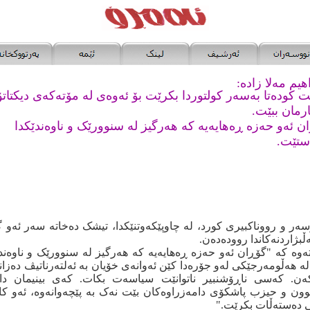
هیم مه‌لا زاده‌:
ێت کوده‌تا به‌سه‌ر کولتوردا بکرێت بۆ ئه‌وه‌ی له‌ مۆته‌که‌ی دیکتات
رمان ببێت.
 ئه‌و حه‌زه‌ ڕه‌هایه‌یه‌ که‌ هه‌رگیز له‌ سنوورێک و ناوه‌ندێکدا
‌ستێت.
وسه‌ر و رووناکبیری کورد، له‌ چاوپێکه‌وتنێکدا، تیشک ده‌خاته‌ سه‌ر ئه‌و گ
ڵبژاردنه‌کاندا رووده‌ده‌ن.
ه‌وه‌ که‌ "گۆڕان ئه‌و حه‌زه‌ ڕه‌هایه‌یه‌ که‌ هه‌رگیز له‌ سنوورێک و ناوه‌ن
ه‌ هه‌ڵومه‌رجێکی له‌و جۆره‌دا کێن ئه‌وانه‌ی خۆیان به‌ ئه‌لته‌رناتیڤ ده‌زانن 
‌که‌ن. که‌سی ناڕۆشنبیر ناتوانێت سیاسه‌ت بکات. که‌ی بینیمان دامه
وون و حیزب پاشکۆی دامه‌زراوه‌کان بێت نه‌ک به‌ پێچه‌وانه‌وه‌، ئه‌و کاته
ی ده‌سته‌ڵات بکرێت."