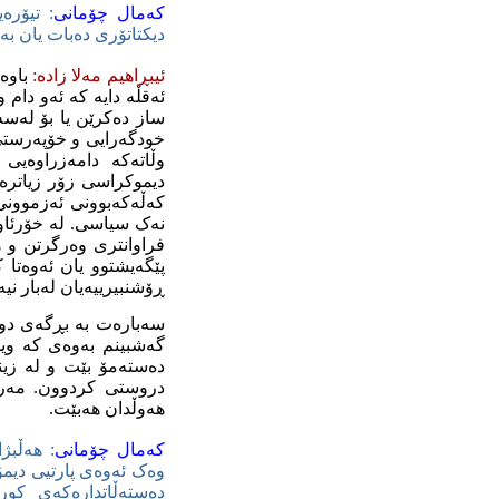
که‌مال چۆمانی
: تیۆره‌
دیکتاتۆری ده‌بات یان به‌
ئیبڕاهیم مه‌لا زاده‌:
باوه‌ڕ
ئه‌قڵه‌ دایه‌ که‌ ئه‌و دام
ساز ده‌کرێن یا بۆ له‌سه
خودگه‌رایی و خۆپه‌رستی ن
وڵاته‌که‌ دامه‌زراوه‌ی
دیموکراسی زۆر زیاتره‌ ل
که‌ڵه‌که‌بوونی ئه‌زموونی
نه‌ک سیاسی. له‌ خۆرئاوا
فراوانتری وه‌رگرتن و هه‌
پێگه‌یشتوو یان ئه‌وه‌تا 
ڕۆشنبیرییه‌یان له‌بار نیه‌
سه‌باره‌ت به‌ بڕگه‌ی دو
گه‌شبینم به‌وه‌ی که‌ و
ده‌سته‌مۆ بێت و له‌ زین
دروستی کردوون. مه‌رج ن
هه‌وڵدان هه‌بێت.
که‌مال چۆمانی
: هه‌ڵبژ
وه‌ک ئه‌وه‌ی پارتیی دیم
ده‌سته‌ڵاتداره‌که‌ی کو