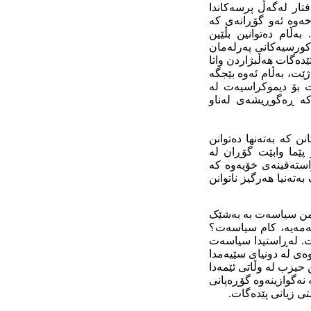
فتار له‌گه‌ڵ پرسه‌کاندا
خه‌وه‌ ئه‌و گۆڕانه‌ی که‌
ه‌ڵام ده‌توانین بڵێین
کورسیه‌کانی په‌رله‌مان
تێده‌گات هه‌ڵبژاردن واتا
ت، به‌ڵام ئه‌وه‌ بێجگه‌
ت بۆ دیموکراسیه‌ت له‌
که‌ ڕه‌گوڕیشه‌ی له‌ناو
 که‌ به‌ته‌نها ده‌توانن
ر پێما وابێت گۆڕان له‌
سته‌قینه‌ی خۆیه‌وه‌ که‌
ه‌ته‌نیا هه‌رگیز ناتوانن
. من سیاسه‌ت به‌ به‌شێک
‌مه‌یه‌، کام سیاسه‌ت؟
ده‌گه‌یه‌نێت. له‌ڕاستیدا سیاسه‌ت
وه‌ی له‌ دونیای سێیه‌مدا
 حیزب له‌ وڵاتی ئێمه‌دا
نه‌گوازینه‌وه‌ گۆڕه‌پانی
ی زیانی پێده‌گات.