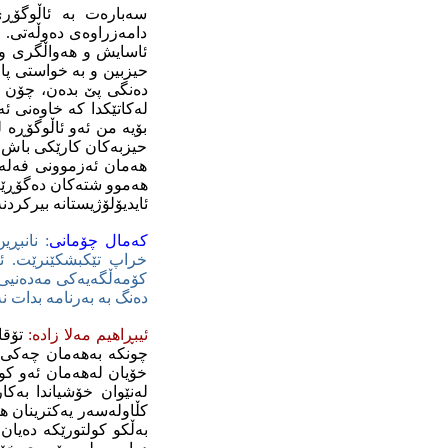
سه‌باره‌ت به‌ ئاڵوگۆڕی
دامه‌زراوه‌ی ده‌وڵه‌تی. 
ئاسایش و هه‌واڵگری و پۆ
حیزبین و به‌ خواستی پارت
ده‌نگی پێ بده‌ن، چۆن ده
له‌کاتێکدا که‌ خاوه‌نی ئه
بۆیه‌ من ئه‌و ئاڵوگۆڕه‌ 
حیزبه‌کان کارێکی باش ده
هه‌مان ئه‌زموونی فه‌له
هه‌موو شته‌کان ده‌گۆڕێت
ئایدیۆلۆژیستانه‌‌ بیرکردن
که‌مال چۆمانی
: نانبڕی
خراپ تێکبشکێنرێت. ئه‌و
کۆمه‌ڵگه‌یه‌کی مه‌ده‌نیی 
ده‌نگ به‌ به‌رنامه‌ بدات
ئیبڕاهیم مه‌لا زاده‌:
تۆقا
چونکه‌ به‌هه‌مان چه‌کی 
خۆیان له‌هه‌مان ئه‌و کول
له‌نێوان خۆشیاندا به‌کا
کڵاوله‌سه‌ر یه‌کترینان ه
به‌ڵکو کولتورێکه‌ ده‌یان