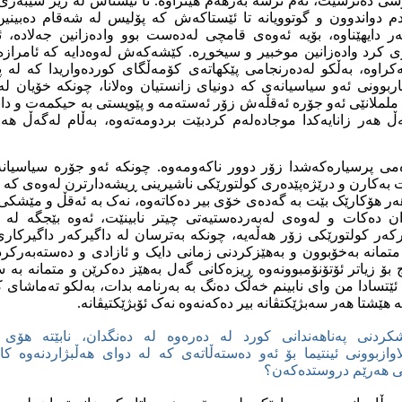
شی ده‌ترسێت، ئه‌م ترسه‌ به‌رهه‌م هێنراوه‌. تا ئێستاش له‌ ژێر سێبه‌ری
دم دواندوون و گوتوویانه‌ تا ئێستاکه‌ش که‌ پۆلیس له‌ شه‌قام ده‌بینی
ایهێناوه‌، بۆیه‌ ئه‌وه‌ی قامچی له‌ده‌ست بوو واده‌زانین جه‌لاده‌، ئه
 کرد واده‌زانین موخبیر و سیخوڕه‌. کێشه‌که‌ش له‌وه‌دایه‌ که‌ ئامرازه
‌کراوه‌، به‌ڵکو له‌ده‌رنجامی پێکهاته‌ی کۆمه‌ڵگای کورده‌واریدا که‌ له‌
اربوونی ئه‌و سیاسیانه‌ی که‌ دونیای زانستیان وه‌لانا، چونکه‌ خۆیان له‌وێد
. ململانێی ئه‌و جۆره‌ ئه‌قڵه‌ش زۆر ئه‌سته‌مه‌ و پێویستی به‌ حیکمه‌ت و دا
ڵ هه‌ر زانایه‌کدا موجاده‌له‌م کردبێت بردومه‌ته‌وه‌، به‌ڵام له‌گه‌ڵ هه‌ر
می پرسیاره‌که‌شدا زۆر دوور ناکه‌ومه‌وه‌. چونکه‌ ئه‌و جۆره‌ سیاسیانه‌
به‌کارن و درێژه‌پێده‌ری کولتورێکی ناشیرینی ڕیشه‌دارترن له‌وه‌ی که‌ ده‌یب
هه‌ر هۆکارێک بێت به‌ گه‌ده‌ی خۆی بیر ده‌کاته‌وه‌، نه‌ک به‌ ئه‌قڵ و مێش
ن ده‌کات و له‌وه‌ی له‌به‌رده‌ستیه‌تی چیتر نابینێت، ئه‌وه‌ بێجگه‌ ل
ه‌ر کولتورێکی زۆر هه‌ڵه‌یه‌، چونکه‌ به‌ترسان له‌ داگیرکه‌ر داگیرکاری ک
انه‌ به‌خۆبوون و به‌هێزکردنی زمانی دایک و ئازادی و ده‌سته‌به‌رکرد
بۆ زیاتر ئۆتۆنۆمبوونه‌وه‌ ڕیزه‌کانی گه‌ل به‌هێز ده‌کرێن و متمانه‌ به‌ سه
 ئێتسادا من وای نابینم خه‌ڵک ده‌نگ به‌ به‌رنامه‌ بدات، به‌لکو ته‌ماشای
‌هێشتا هه‌ر سه‌بژێکتڤانه‌ بیر ده‌که‌نه‌وه‌ نه‌ک ئۆبژێکتیڤانه‌.
شکردنی په‌ناهه‌ندانی کورد له‌ ده‌ره‌وه‌ له‌ ده‌نگدان، نابێته‌ هۆی
اوازبوونی ئینتیما بۆ ئه‌و ده‌سته‌ڵاته‌ی که‌ له‌ دوای هه‌ڵبژاردنه‌وه‌ 
یی هه‌رێم دروستده‌که‌ن؟