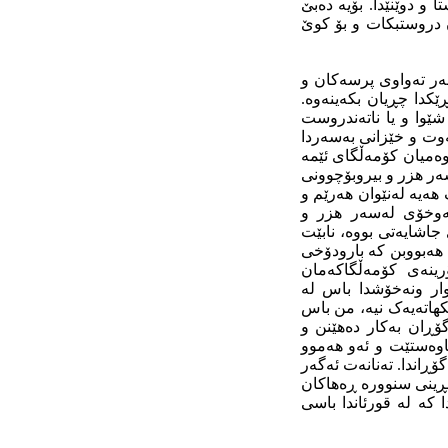
و دوێنێدا. بۆیه‌ ده‌بێ
ان دروستبکات و بۆ کوێ
‌سه‌ر ته‌واوی پرسه‌کان و
ێکدا چڕیان بکه‌ینه‌وه‌.
 شێوا و یا ناته‌ندروست
‌وت و خێزانی به‌سه‌ردا
وه‌‌میان کۆمه‌ڵگای ئێمه‌
‌سه‌ر هزر و بیروبۆچوونی
هه‌یه‌ له‌نێوان هه‌رێم و
ته‌وخۆی له‌سه‌ر هزر و
 جاشایه‌تی بووه‌، نابێت
ه‌زاریشمان هه‌بووبن که‌ بارودۆخی
ۆرینه‌ی کۆمه‌ڵگاکه‌مان
وار ونه‌خۆشدا باس له‌
هاته‌یه‌ک نیه‌، من باس
گۆڕان به‌کار ده‌هێنن و
ناوه‌ستێت و ئه‌و هه‌موو
ڕاندا. ته‌نانه‌ت ئه‌گه‌ر
بڕینی سنووره‌ ڕه‌هاکان
ا که‌ له‌ قورئاندا باسی