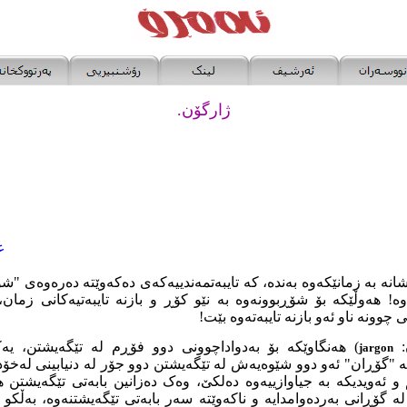
ژارگۆن.
ع
انە بە زمانێکەوە بەندە، کە تایبەتمەندییەکەى دەکەوێتە دەرەوەى "شو
وە! هەوڵێکە بۆ شۆڕبوونەوە بە نێو کۆڕ و بازنە تایبەتیەکانى زما
چوونە ناو ئەو بازنە تایبەتەوە بێت!
:
) هەنگاوێکە بۆ بەدواداچوونى دوو فۆڕم لە تێگەیشتن، یە
jargon
ە "گۆڕان" ئەو دوو شێوەیەش لە تێگەیشتن دوو جۆر لە دنیابینى لەخۆدا
 ئەویدیکە بە جیاوازییەوە دەلکێ، وەک دەزانین بابەتى تێگەیشتن ه
 گۆڕانى بەردەوامدایە و ناکەوێتە سەر بابەتى تێگەیشتنەوە، بەڵکو