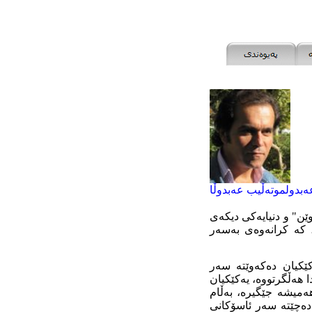
ەبدولموتەڵیب عەبدوڵا
ێن" و دنیایەکى دیکەى
ن، کە کرانەوەى بەسەر
کێکیان دەکەوێتە سەر
 هەڵگرتووە، یەکێکیان
ەمیشە جێگیرە، بەڵام
 دەچێتە سەر ئاسۆکانى