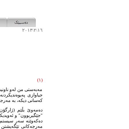
٢٠١٣
٢
١٦
\
\
(١)
مەبەستى من لەو ناونیش
جیاوازى پەیوەندیکردنە
کەسانى دیکە، بە مەرجى 
دەمەوێ بڵێم (ژارگۆن
"جێگیربوون" و ئەویدیک
دەکەوێتە سەر سیستم و
مەرجەکانى تێگەیشتن لە