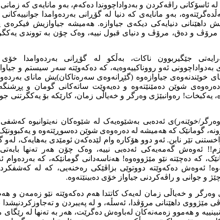
ە ئاسۆکانى راڤەکردن و بەدواداچووندا دەکەم، بەو مانایەى کە زمانى 
ڵدەگرێتەوە، بەو مانایەى کە دنیا لە گۆڕانى بەردەوامدا جوانییەکان
یش داهێنانى دنیایەکى دیکەى جیاوازە. هەمیشە جیاوازیش فیکرەى ی
رۆڤ و دەق، مرۆڤ و دنیاى قبول نییە، وەک چۆن بە تووندى یەکگرتن
ەرایەتى جێگیربوون ناکات، بەڵکو لە گۆڕانى بەردەوامدا خۆى 
ەدواداچوونى ئەو رووناکییەوەیە، کە دەکەوێتە سەر سیستم و جیاوا
ى خوێندنەوەى جیاوازەوە (گێڕانەوەى سەرەتاکان)یش ماناى بەردەو
دەرەوەى شوێن دەمێنێتەوە و دەیەوێت ساتەکانى گومان و پڕشنگە
ە، یەکبخات! رەوانبێژى وەرگر و خەیاڵى زمان، کارێکە بۆ یەکگرتنى جو
ەرگر/خوێنەر)ى ئەدەبى بەشێوەیەک لە شێوەکان نەیتوانیوە کەشفى 
ونە، گومانێک کە هەمیشە لە دەرەوەى شوێن دەسوڕێتەوە و یەکبوونێ
ستنى تێر نابن. ئەو دوو هۆکارە وام لێدەکەن ئومێدى بەهایەک، لەو گ
زم!! ئەوەش گەمەیەکى ئەدەبى نییە، وەک چۆن هەر تەنها بابەتى ز
نێک، کە دەچێتە نێو مێژووەوە! هەناسەدانى گومانێکە، کە بەردەوام ئ
وە! ئەوەش دەکەوێتە دووتوێى بزاڤێکى رەخنەیى، کە لە کەشفکردن
ێژ و جوانى و راڤەکردنى جیاواز خۆى دەبینێتەوە.
 وەرگر و خەیاڵى زمان لەیەک کاتتدا هەم دەکەوێتە نێو زەمەن و هە
ڤى مێژووى داهێنانى مرۆڤدا، ئەسڵە، و لە پەیبردن و تەجاوزکردنیشدا
نبینییە و هەموو زەمەنەکان لەباوەش دەگرێت، هەر بە تەنها لە رێگاى 