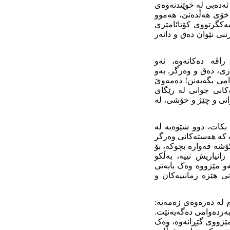
ئەدەبى لە خوێندنەوەى
ى خۆى هەڵدەنێ، هەموو
ەکگرتووى کۆتائامێزى
ى نێوان دەق و دانەر
راڤە دەکاتەوە، ئەو
زى، دەق و وەرگر. بەو
امى بگەیەنن! دەمەوێ
کانى جوانى لە رێگاى
انى و چێژ و خۆشى، لە
بکات، دوو شێوەیە لە
ک کە هەستەکانى وەرگر
ۆشە قەوارە بچوکە، بۆ
انیاریش نییە، بەڵکو
ەو مێژووە وەک بابەتى
ى هێزە زمانییەکان و
م لە دەرەوەى زەمەنە:
 بەردەوامى دەگەیەنێت.
مێژووى گێڕانەوە، وەک