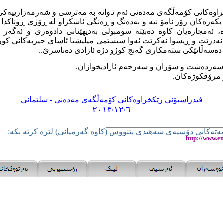
اوەکانى کۆمەڵگەى مەدەنى ئەم تاوانە بە مەترسی و شەرمەزارییەکی 
کەرەکان زۆر نامۆ نیە
و بەدەنگ و ڕەنگى ئاشکراو لە ڕۆژی ڕوناکد
، ئەمجارەیان کاوە دەبێتە سومبولی بەدیهێنانی دادوەری و ئەگە
نەدرێت و ڕیسوا نەکرێت ئەوا سیستمی میلیشیا ئاسای حیزبەکانی کو
دەسەڵاتێکی ستەمکاری گەنج کوژو دژە ئازادی دەناسرێ..
سەردەشت و سۆران و سەرجەم ئازادیخوازان.
 مرۆڤکوژەکان.
فیدراسیۆنی
ر
ێکخراوەکانی کۆمەڵگەی مەدەنی - سلێمانی
٢٠١٣
١٢
٦
\
\
___
________
___________
_______
ەتەکانی دۆسیەی شەهیدی پێنووس (کاوە گەرمیانی) لێرە کرتە بکە:
http://www.