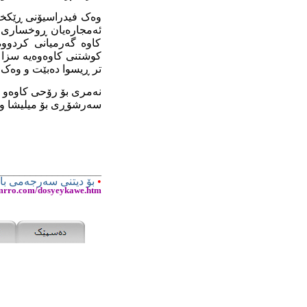
وەک فیدراسیۆنی ڕێکخر
ئەمجارەیان ڕوخساری ب
کاوە گەرمیانی کردووە
کوشتنی کاوەوەیە سزا 
تر ڕیسوا دەبێت و وەک 
نەمری بۆ رۆحی کاوەو 
سەرشۆڕی بۆ میلیشا
و
__
_________________
•
بۆ دیتنی سەرجەمی باب
emrro.com/dosyeykawe.htm