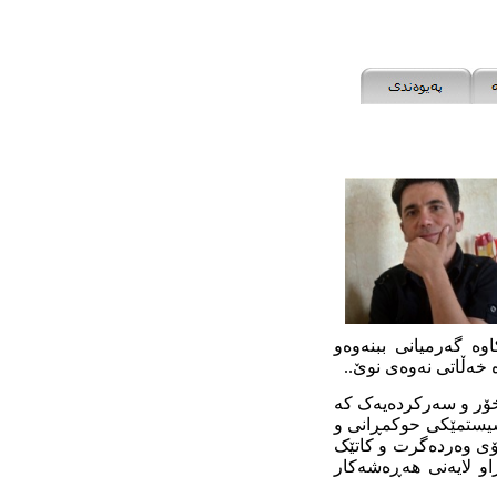
وە گەرمیانی ببنەوەو
ە خەڵاتی نەوەی نوێ..
خۆر و سەرکردەیەک کە
ر سیستمێکی حوکمڕانى و
ۆى وەردەگرت و کاتێک
و لایەنی هەڕەشەکار