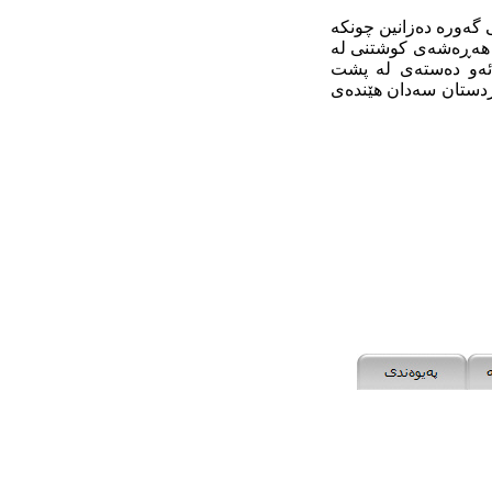
گەورە دەزانین چونکە
ا هەڕەشەی کوشتنى لە
ر ئەو دەستەی لە پشت
ردستان سەدان هێندەی