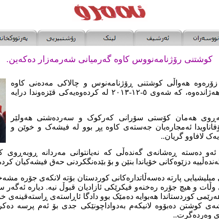
کوشتنی رۆژنامەنو
و
س کاوە گەرمیانی شەرمەزار دەکەین.
 زۆرەوە ھەواڵی کوشتنی ڕۆژنامەنوس و چالاکی مەدەنی کاوە
گەرمیانی ھەموومانی ھەژاندەوە، کە شەوی ٥-١٢-٢٠١٣ لە کردەوەیەکی قێزەوندا درایە
بەڕوی هەمان کۆستی سۆرانی کەرکوک و سەردەشتی هەولێر
فاناویدا ئەمجارەیان جەستەی کاوە پڕ بوو لە فیشەک و خوێن و
ەک لافاوو گریان..
ەو دەستە ڕەشانەی گەندەڵی کە نەیانتوانی مەردانە ڕوبەڕوی کا
ندەڵییە دزێوەکانی خۆیاندا بنێن و بۆ بێدەنگکردنی حەق فیشەکیان کرد
میلیشیایی پارتە دەسەڵاتدارەکانی کوردستان بۆتە لانکەی جۆرە مشە
نی وڵات و هیچ جۆرە رەخنەو فیکرێکی ئازادیان قبوڵ نیە. دیارە ئەگە
ێمى کوردستاندا هەبوایە دەمێک بوو دادگا ئاڕاستەی ڕاستەقینەی خ
ی کوشتن دەبۆوە لانیکەم بەدواداچونێکی جدی بۆ ئەم پرسە دەکرا
 وەردەگرت..