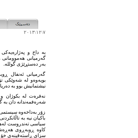
٢٠١٣
١٢
٧
\
\
بە داخ و پەژارەیەکی
بەر دەستڕێژی گوللە.
گەرمیانی ئەنفال ڕو
بویەوەو لە شەوێکی تۆ
نیشتمانیش بوو بە دەریای
نەفرەت لە بکوژان و ئ
شەرەفمەندانە دان بە گە
زۆر بەداخەوە سیستمی 
باکیان نیە بە تاڵانکرد
سیاسی تەندروست لەهەر
کاوە ڕوبەڕوی هەڕەشە
سزای ڕاستەقینەی خۆی