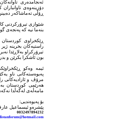
ئەنجامدەری تاوانەکان
دۆزینەوەی تاوانباران
ڕۆڵی تەماشاکەر دەبینن
شێوازی تیرۆرکردنی کاوە
بنەما نیە کە پەنجەی گ
ڕێکخراوی کوردستان فۆ
راستیەکان بخرینە ژیر ت
تیرۆرکراو به‌لاڕێدا نه‌
بون ئاشکرا بکرێن و بدر
ئیمە وەکو ڕێکخراوێک
پەیوەستەکانی ناو یەکێ
مرۆڤ و ئازادیەکانی راد
هەرێمی کوردستان بەو
مامەڵەى لەگەڵدا نەکەن، 
بۆ په‌یوه‌ندیی:
پێشره‌و ئیسماعیل عار
0032497894232
distanforum@hotmail.com