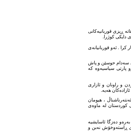
هاتە ڕیزی قوربانیەکانی
را . ئەو قوربانیانەی
ێراقی سەردەمی سەدام حوسێن و پاش
وو پارتی سیاسیەوە کە
دن و راونان و ئازاری
ازادەکان هەیە.
ەنتەرناشناڵ ، هیومان
ی کوردستان لە ماوەی
ەرەو دەزگا ئاسایشیە
ری ڕاستەوخۆش نەبن و