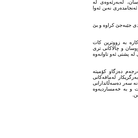
وسان، لەبەرئەوەی لە
ەنجامدەری نەبن ئەوا
ردی جێبەجێ کراوە و بێ
کارە بە زووترین کات
نووسان و چالاکانى ترى
ی لە پشتی ئەو تاوانەوە
رجەم دەزگاو کۆمیتە
بەرگریکار لەمافەکانی
ەنە سەر دەسەڵاتدارانی
ت و بە خەمساردیەوە
ن.