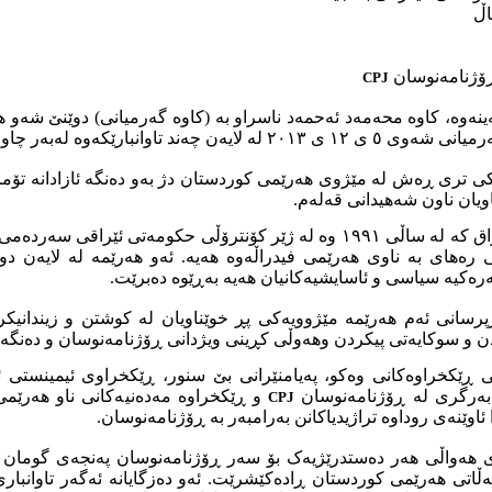
اڵ
ڕۆژنامەنوسان
CPJ
که‌ینه‌وه‌، کاوە محەمەد ئەحمەد ناسراو بە (کاوە گەرمیانی) دوێنێ شەو 
ند تاوانبارێکەوە لەبەر چاوی دایکی کوژرا.
ی تری ڕەش لە مێژوی هەرێمی کوردستان دژ بەو دەنگە ئازادانە تۆمار ک
یان ناون شەهیدانی قەلەم.
هەرێمی کوردستانی ئێراق کە لە ساڵی ١٩٩١ وە لە ژێر کۆنترۆڵی حکومەتی ئ
ی ره‌های بە ناوی هەرێمی فیدراڵەوە هەیە. ئەو هەرێمە لە لایەن د
ەرەکیە سیاسی و ئاسایشیەکانیان هەیە بەڕێوە دەبرێت.
بەرپرسانی ئەم هەرێمە مێژوویەکی پڕ خوێناویان لە کوشتن و زیندانیکر
 و سوکایەتی پیکردن وهەوڵی کڕینی ویژدانی ڕۆژنامەنوسان و دەنگە ئ
ی ڕێکخراوەکانی وەکو، په‌یامنێرانى بێ سنور، ڕێکخراوی ئیمینستی ئ
بەرگری لە ڕۆژنامەنوسان
و ڕێکخراوە مەدەنیەکانی ناو هەرێم
CPJ
ئاوێنەی روداوە تراژیدیاکانن بەرامبەر بە ڕۆژنامەنوسان.
ەی هەواڵی هەر دەستدرێژیەک بۆ سەر ڕۆژنامەنوسان پەنجەی گومان ب
اتی هەرێمی کوردستان ڕادەکێشرێت. ئەو دەزگایانە ئەگەر تاوانبا