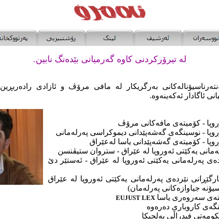
له‌ تیرۆرکردنى کاوه‌ گه‌رمیانى بێده‌نگ نابین.
نته‌رناسیۆناله‌کانى به‌رگریکار له‌ مافى مرۆڤ و ئازادى راده‌ربڕین و
‌ ئاگادار ئه‌که‌ینه‌وه‌.
‌وروپا - کۆمیته‌ى مافه‌کانى مرۆڤ
‌وروپا - نوسینگه‌ى گه‌شه‌پێدانى دیموکراسى په‌رله‌مانى
وروپا - کۆمیته‌ى گه‌شه‌پێدانى یاسا له‌عێراق
ه‌مانى یه‌کێتى ئه‌وروپا له‌ عێراق - ستروان ستیڤنسن
 په‌رله‌مانى یه‌کێتى ئه‌وروپا له‌ عێراق - ئه‌ستێر دێ
رگێڕانى نێرده‌ى په‌رله‌مانى یه‌کێتى ئه‌وروپا له‌ عێراق
یته‌ى سه‌روه‌رى یاسا
EUJUST LEX
نگه‌ى کاروبارى ده‌ره‌وه‌
حکومه‌تى فیدراڵى به‌لجیکا