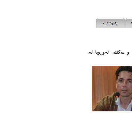
 یه‌کێتى ئه‌وروپا له‌