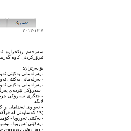
٢٠١٣
١٢
٧
\
\
سه‌رجه‌م رێکخراوه‌ ئه‌
تیرۆرکردنى کاوه‌ گه‌رمیانى
بۆ به‌رێزان:
- په‌رله‌مانى یه‌کێتى ئه
- په‌رله‌مانى یه‌کێتى ئه
- په‌رله‌مانى یه‌کێتى ئه‌
- سه‌رۆکى نێرده‌ى په‌رل
- جێگرى سه‌رۆکى نێرده‌ى
لانگه‌
- ته‌واوى ئه‌ندامان و کا
(١٩ که‌سایه‌تى له‌ فراکسیۆنه‌ جیاوازه‌کانى په‌رله‌مان)
- یه‌کێتى ئه‌وروپا - کۆم
- یه‌کێتى ئه‌وروپا - نوسی
- وه‌زاره‌تى ده‌ره‌وه‌ى 