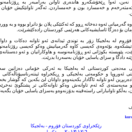
 نەبن، ئه‌وا ڕێخۆشکەرو هاندەری تاوانن بەرامبەر بە ڕۆژنامەن
 کەمتەرخەم و خەمسارد بون و خەمساردن. ئەگەر تاوانێکیش خۆیان ئ
.
 گەرمیانی ئەوە دەخاتە ڕوو کە ئەکتێکی پلان بۆ دانراو بووە و بە وو
ومان بۆ دەزگا ئاسایشیەکانی هەرێمی کوردستان رادەکێشرێت.
روم لە بەلجیکا زۆر بە توندی ئیدانەی ئەو تاوانە دەکات و داوا
یشکەوە. بۆئه‌وه‌ى که‌یسى کاوه‌ گه‌رمیانیش وه‌کو که‌یسى رۆژنامه‌
برێت، پێویسته‌ بکوژانی ئەو ڕۆژنامەنوسە و هاوکارانیان و ئەو دەستانە
ێنە دادگا و سزای یاسایی خۆیان بەسەردا بدرێت.
ی مەدەنی کوردستانی لە بەلجیکا بە ئەرکی خۆمانی دەزانین سە
تی ئەوروپا و حکومەتی بەلجیکی و ڕیکخراوە ئینته‌رناسیۆناڵه‌کانی 
ەربڕین لەو تاوانە ئاگادار بکەینەوەو داواتان لێ بکەین کە گوشار بخ
 مەبەستەی کە ئەم تاوانەش وەکو تاوانەکانی تر پشتگوێ نەخرێ
به‌ڵکو تاوانبارانى راسته‌قینه‌ بدۆزنەوەو بەسزای یاسایی خۆیان بگەیەن
ف
kur
رێکخراوی کوردستان فۆروم - بەلجیکا
٢٠١٣
١٢
٦
- برۆکسل