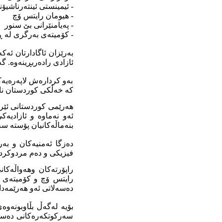
- ئیمینستى ئینته‌رناشیۆن
- هیومان رایتس ۆچ
- په‌یامنێرانى بێ سنور
- کۆمیته‌ى بەرگری لە 
به‌رێزان ئاگادارتان ئه‌
ئازادی رادەربڕینەوە. گەرمیانی شەوی ٥ ی ١٢ ی ٢٠١٣ لە لایەن چە
بەو کردارەش لاپەرەیەک
کە خەڵکی کوردستان ناو
ئەو نەماوە و ئازادیەک
بنەماڵەکانیان پۆستە س
ده‌زگا ئه‌منیه‌کان و 
فیزیکی و دەم مردوکردن
راپۆرتەکان وهەواڵەکان
رایتس ۆچ و کۆمیتەی 
دەسەلاتی ئەو هەرێمەدا 
بۆیە لەگەڵ بڵاوبونەو
سەرکوتکەرەکانی دەسەڵ