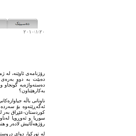
٢٠١٠
١
٢٠
\
\
ده‌بێت به‌ دوو به‌ره‌
دەستەواژەیە گونجاو و 
بەکارهێناون؟
ناونانی باڵە جیاوازەکا
ئەگەڕێتەوە بۆ سەردەمی
کوردستان-عێڕاق بەر لە 
سوریا و ئەوڕوپا لەناو
رۆژهەڵاتیش لادەر و هت