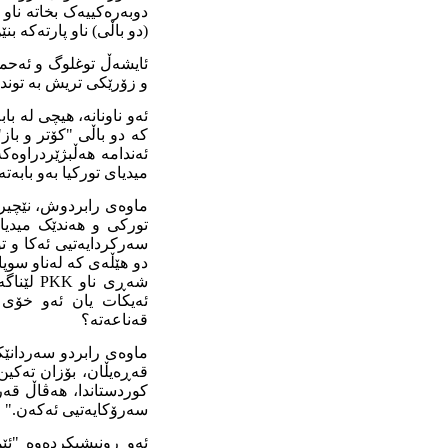
دوبەرەکییەک بخاتە ناو 
(دو باڵی) ناو پارتەکە بنێ
ئایشەڵ توغلوگ و ئەحمە
و زۆرێکی تریش بە توندڕە
میدیای تورکیا بەو بابەتە
سەرکردایەتیی ئەکا و ت
دو هێڵەی کە لەناو سوپ
شەڕی نا
قەناعەتە؟
ماوەی رابردو سەردانێک
قەڕەیڵان، بۆزان تەکین
کوردستاندا، هەڤاڵ قەر
سەرۆکایەتیی ئەکەن."
ئەو رونیشیکردەوە "ئێ