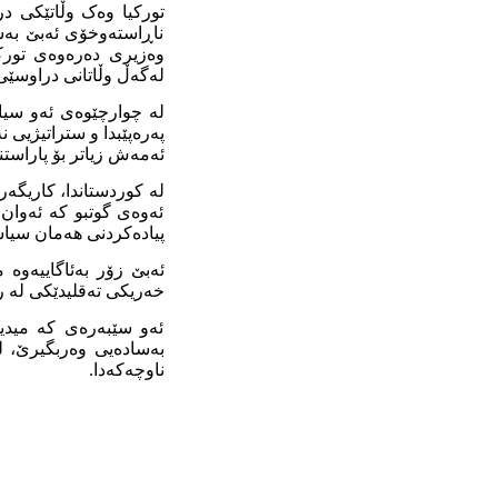
تورکیا وەک وڵاتێکی د
ناڕاستەوخۆی ئەبێ بەسە
لەگەڵ وڵاتانی دراوسێی
لە چوارچێوەی ئەو سیا
پەرەپێبدا و ستراتیژیی 
ئەمەش زیاتر بۆ پاراستن
لە کوردستاندا، کاریگەر
ئەوەی گوتبو کە ئەوان 
پیادەکردنی هەمان سیاس
ئەبێ زۆر بەئاگاییەوە 
خەریکی تەقلیدێکی لە را
ئەو سێبەرەی کە میدیا
بەسادەیی وەربگیرێ، لە
ناوچەکەدا.