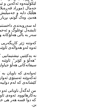
لێکۆڵینەوە ئەکەین و ئ
جەمال (موڕاد قەڕەیلان
هێڵێک دایە و جەمیلیش 
هەبێ. وەک گوتم، بڕیار
لە سەروبەندی داخستنی
ئایشەڵ توغلوگ و ئەحمە
سەر بە باڵی هەڵۆکانە و ئ
کەوتنە ژێر کاریگەریی 
ئەوە لەو هەواڵەی ئاوێن
نە یەکێتیی نیشتیمانیی
"هەڵۆ و کۆتر". ئاوێنە 
سیفاتەکانی هەڵۆ جیاواز
ئەوانەی کە ناویان بە
ئەکەوێتە ئەستۆی ئەوان.
کێشانەی کە لەم دواییە
من لەگەڵ ناونانی ئەو د
بەکارهاتووە. ئەوەی ئاوێ
کە دوا قسە هەر هی خۆیە
بن.