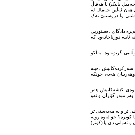
ەمیل باییک) یا هەڤاڵ
ش هەن ئەڵین جەمال لە
ە شتی وا دروستبێ نەک
یرە دادگای دەستوریی
ئاینە دورناخاتەوە کە
اتیی گرتۆتەوە، بەڵکو
ە سەرکردەکانیش دەبنە
ەوهەرییان هەیە، چونکە
نەوەی کێشەکانیش هەر
 بەرامبەر گۆڕان و ئەو
نی تر و بە مەبەستی تر
یا کۆترە؟ خۆ ئەوە رونە
و ئەوانی دی یا (کۆتر)