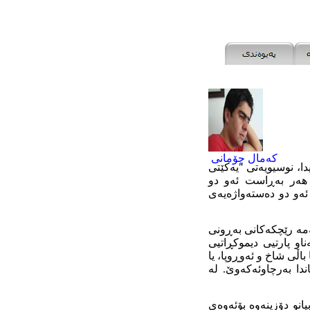
کەمال چۆمانی
سەرەکیی لاپەڕە یەکیدا، نوسیویەتی "یه‌کێتی‌
یا هەر بەڕاست ئەو دو
 ئەو دو دەستەواژەیەی
ئەمە رێچکەکانی بەڕونی
او پارتیی دیموکڕاتیی
اڵی شاخ و ئەوڕوپا، یا
ندا بەرچاوئەکەوێ. لە
، میدیای تورکیی کەوتە بڕوبیانو دۆزینەوە بۆئەوەی