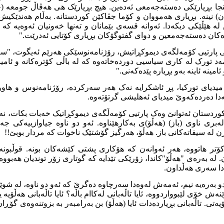
ینجا بڕیارێکی دەستەجەمعی ئەدەین. هیچ بڕیارێک هی هەڤاڵ جومعە (ج
) نینە. بڕیاری هەمووان و کۆما جڤاکێن کوردستانە. بەڵام هەندێکی
لە هێڵێکی دیکەدا. ئەوانە قسەی بێمانان و تەنها خەونیان ئەوەیە ک
ەکان دەستەجەمعین و دوای گفتوگۆکان بڕیاری کۆتایی ئەدرێت."
 پارتیی کۆمەلگەی دیموکڕاتیش، رۆژنامەنوسێکی هەرێم ئەیگوت، "سە
د تورک لە کاری سیاسیی دوردەخاتەوە کە لە باڵی کۆترەکانە و ئامینە 
امینە ئاینە بەو بڕیارە پێدەکەنی."
میدیای تورکیا، پڕ ئاشکرایە نەک هەر سەرکردە، رۆژنامەنوس و هاووڵ
ەدا دەردەکەوێ میدیای ئەهلیشی گرتۆتەوە.
 کوردستان ئەتوانێ وەک پارتیی کۆمەڵگەی دیموکڕاتیک خەبات بکات، ن
لەبری ناوی (باز) (هەڵۆ)ی بەکارهێناوە. ئەو دو ناوە جیاوازییەکی ج
ن لە سیفاتەکانی باز. هەڵۆ، هەرگیز گۆشتێک ناخوات کە مردار بوبێ!!
 کۆتر هاتووە، هەر ئەوانەن کە هۆکاری پشتی کێشەکان بونە. قوڵبو
 لە بەرەی "هەڵۆ"کاندا، زۆرێکی تێدایە کە گوتاری زۆر توندیان هەبووە
دا سەری هەڵداون.
و بەرەیە نیم، ئەمەش لەوەدا سەرچاوە دەگرێ کە ئەو دو ناوە، لە شوێ
نەش خۆی لێبوواردووە، ئایا تاڵەبانی لەکاام باڵە؟ ئایا تاڵەبانی هەڵۆیە 
تی. تاڵەبانی بڕیاردەدات ئایا (هەڵۆ) بن بەرامبەر بە بزوتنەوەی گۆڕان 