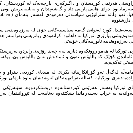
راوسێی هەرێمی کوردستان و داگیرکەری پارچەیەک لە کوردستان، ک
رمانەوە. دوای هاتنی پارتیی داد و گەشەپێدان و بەتایبەتتریش بونی ئ
 داڕشتووە.
سەتەشدا، کورد ئەتوانێ گەمە سیاسییەکانی خۆی لە بەرژەوەندیی سیا
نەتەوەییشی بپارێزێ. تورکیا لە داهاتودا کرانەوەی زیاتریشی بەرامبەر 
ی بەرژەوەندییە ئابورییەکانی خۆیەتی.
یی تورکیا لە هەمو رووێکەوە دیارە. لەم چەند رۆژەی رابردو، بەرپرس
ئامادەن کچێک کە باڵاپۆش نەبێ و ئامادەش نەبێ باڵاپۆش بێ، بیکەنە
ەتی ئەکەپەیە.
مامەڵە لەگەڵ ئەو گۆرانکارییانە بکرێ. لە میدیای کوردیی بینراو و ب
دەبەدەری تورکیایە. کەناڵە تەرفیهییەکان ئەوەندەیان ماوە ناوێکی تورک
ی تورکیا بەسەر هەرێمی کوردستانەوە دروستکردووە، سێبەرێکی فێ
وانەیە بە خراپ بەسەرماندا بشکێتەوە بەتایبەت لە تێڕوانینمان بە