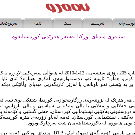
سێبەری میدیای تورکیا بەسەر هەرێمی کوردستانەوە.
رۆژنامەی ئاوێنە، لە ژمارە 205 رۆژی سێشەمە، 12-1-2010 لە هەواڵی 
ی‌ کۆتر‌و هه‌ڵۆ." ئاوێنە ئەو دەستەواژەیەی لەکوێ هێناوە؟ ئەی ئا
پڕ بە پێستی ئەو ناونانەن یا لەژێر کاریگەریی میدیای وڵاتێکی دیکە
نی هەر هێزێک لە بزوتنەوەی رزگارییخوازیی کورددا، شتێکی نوێ نییە. 
 جەلالیی و مەلایی یا باڵی مەکتەبی سیاسیی و باڵی بارزانیی لەن
دروستبونی یەکێتیی نیشتیمانیی کوردستان. خەتی گشتیی و کۆمەڵە یا ب
 یەکێتیی نیشتیمانیی کوردستان. ئەمە لەناو زۆربەی هێزە کوردییەکا
د بونی هەبووە. لە باکوریشدا هەمان شت بەرچاوکەوتووە.
لە تورکیا، دوای دروستبونی پارتیی کۆمەڵگەی دیموکڕاتیک، DTP