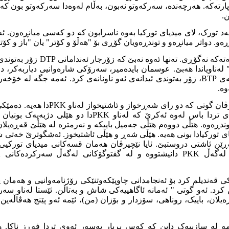
پارتەکە. هەرچەندە، سەرکەوتو نەبون، بەڵام لەوەدا سەرکەوتو بون کە 
ن.
د تورک، لای میدیای تورکیا بەوە ناسرابون کە دو کەسی میانڕەون. ئەم
و. دواتر میانڕەو و توندڕەویان گۆڕی بۆ "هەڵۆ و کۆتر" یان "باز و کۆتر
ئەو ناونانە، هیچی لە بابەتەکە نەگۆڕی. 
ئەندامە هەڵبژێردراوەکەی BTP، زۆر بەتوندی ئیدانەی ئەو ناونانەی کرد. ئەمە جگە
وە.
ماوەی رابردوش، نێچیرڤان گوتی کە دو رای شە
تورکی و هەندێک میدیای تردا باس لەوە ئەکرێ کە لەناو PKKدا
وندڕەوە. هێڵی دووەم هێڵی جەمیل باییکە و نەرمترە لە هێڵێ قەڕەیلا
ای تورکیادا بونی هەیە. هێڵی شەڕ و هێڵی ئاشتیخوز. ئەشگوترێ خەتی 
و PKK لێناگەڕێن ئاشتی دروستبێ. ئایا نێچیرڤان هەمان قسەکانی میدیای تورک
ی قەندیلم کرد بۆ ئەنجامدانی چاوپێکەوتنێکی رۆژنامەوانیی و هەمان
 کرد. ئەو گوتی " ئەمانە ئاگاهییەکی شاش و بەتاڵن. ئێستا لەناو سەر
ەیلان، باییک، روناهی، سۆزدار و بۆزان (من)، ئێمە ئەو پێنج هەڤاڵە
مە لە سازییەک داین کە کەس بڕیار بەسەر ئەوی تردا فەڕز ناکا. ه