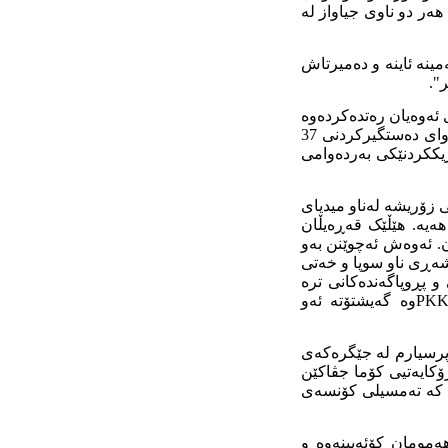
هەر دو ناوی جیاواز لە
ینە ئاینە و دەمیرتاش
".
تەنها ئەوە نەبێ کە زۆرجار ئەندامانی DTP زۆر بەتوندی ئەوەیان رەتدەکردەوە
کە دو باڵی "کۆتر و باز" لەناویاندا هەبێ. عوسمان بایدەمیر، سەرۆکی شارەوانیی دیاربەکر، دوای دەستگیرکردنی 37
 لە خۆخەریککردنێکی بەردەوامی
ڕخواز و ئاشتیخواز لەناو PKKدا هەیە. دەمێکی زۆریشە لەناو میدیای
 دو هێلی دژبەیەک بونیان هەیە. هێڵێک قەڕەیڵان
ن. ئەوەش ئەچوێنن بەو
شەڕی ناو سوپا و خەتی
یی و پڕوپاگەندەکانی ترە
ئەیکات یان ئەو خۆی لەگەڵ PKK دانیشتووە و لە گفتوگۆکانی لەگەڵ سەرکردەکانی PKKوە گەیشتۆتە ئەو
 پرسیارم لە جێگرەکەی
ۆکایەتیی کۆما جڤاکێن
ین کە تەمسیلی کۆنسەی
ەمومان کۆئەبینەوە و