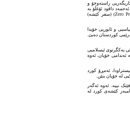
اریگەریی راستەوخۆ و
ەحمەد داڤود ئۆغڵۆ بە
وەزیری دەرەوەی تورکیا، ئەو وڵاتە ستراتیژیی سیاسەتی دەرەوەی لەسەر بنەمای (Zero Problem) (سفر کێشە)
سیی و ئابوریی خۆیدا
هەرێمی کوردستان دەبێ.
ێکی یەکگرتوی ئیسلامیی
 ئەندامی خۆیان. ئەوە
یستراودا، ئەمڕۆ کورد
یی لە خۆیان بنێن.
نک نییە. ئەوە ئەگەر
رامبەر کێشەی کورد لە