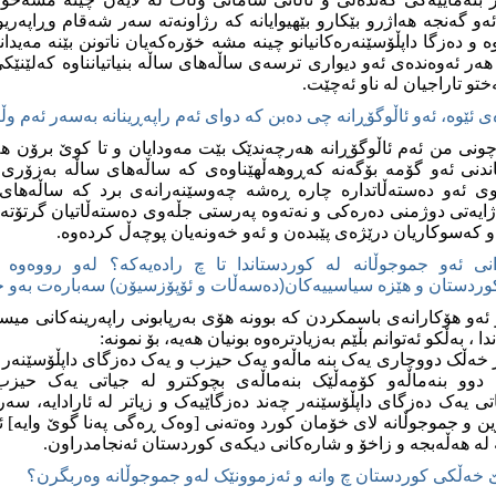
‌و گه‌نجه‌ هه‌اژرو بێکارو بێهیوایانه‌ که‌ رژاونه‌ته‌ سه‌ر شه‌قام وڕاپه‌ریون
وه‌ و ده‌زگا داپڵۆسێنه‌ره‌کانیانو چینه‌ مشه‌ خۆره‌که‌یان ناتونن بێنه‌ مه‌یدا
هه‌ر ئه‌وه‌نده‌ی ئه‌و دیواری ترسه‌ی ساڵه‌های ساڵه‌ بنیاتیانناوه‌ که‌لێنێ
ه‌ختو تاراجیان له‌ ناو ئه‌چێت.
ی ئێوه‌، ئه‌و ئاڵوگۆڕانه‌ چی ده‌بن که‌ دوای ئه‌م راپه‌ڕینانه‌ به‌سه‌ر ئه‌م وڵا
ۆچونی من ئه‌م ئاڵوگۆڕانه‌ هه‌رچه‌ندێک بێت مه‌ودایان و تا کوێ برۆن هه
اندنی ئه‌و گۆمه‌ بۆگه‌نه‌ که‌ڕوهه‌ڵهێناوه‌ی که‌ ساڵه‌های ساڵه‌ به‌زۆر
وی ئه‌و ده‌سته‌ڵاتداره‌ چاره‌ ڕه‌شه‌ چه‌وسێنه‌رانه‌ی برد که‌ ساڵه‌های 
ه‌تی دوژمنی ده‌ره‌کی و نه‌ته‌وه‌ په‌رستی جڵه‌وی ده‌سته‌ڵاتیان گرتۆته‌
ه‌و که‌سوکاریان درێژه‌ی پێبده‌ن و ئه‌و خه‌ونه‌یان پوچه‌ڵ کرده‌وه‌.
 ئه‌و جموجوڵانه‌ له‌ کوردستاندا تا چ راده‌یه‌که‌؟ له‌و رووه‌وه‌ چ 
ردستان و هێزه‌ سیاسییه‌کان(ده‌سه‌ڵات و ئۆپۆزسیۆن) سه‌باره‌ت به‌و جم
ئه‌و هۆکارانه‌ی باسمکردن که‌ بوونه‌ هۆی به‌رپابونی راپه‌رینه‌کانی میس
ا ، به‌ڵکو ئه‌توانم بڵێم به‌زیادتره‌وه‌ بونیان هه‌یه‌، بۆ نمونه‌:
 خه‌ڵک دووچاری یه‌ک بنه‌ ماڵه‌و یه‌ک حیزب و یه‌ک ده‌زگای داپڵۆسێنه‌ر 
ه‌ک دوو بنه‌ماڵه‌و کۆمه‌ڵێک بنه‌ماڵه‌ی بچوکترو له‌ جیاتی یه‌ک ح
تی یه‌ک ده‌زگای داپڵۆسێنه‌ر چه‌ند ده‌زگاێیه‌ک و زیاتر له‌ ئارادایه‌، سه‌
ین و جموجوڵانه‌ لای خۆمان کورد وه‌ته‌نی [وه‌ک ڕه‌گی په‌نا گوێ وایه‌] ئ
که‌ له‌ هه‌ڵه‌بجه‌ و زاخۆ و شاره‌کانی دیکه‌ی کوردستان ئه‌نجامدراون.
بێ خه‌ڵکی کوردستان چ وانه‌ و ئه‌زموونێک له‌و جموجوڵانه وه‌ربگرن؟‌