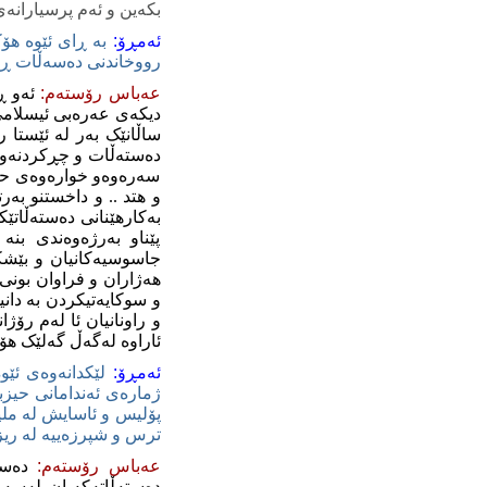
بکه‌ین و ئه‌م پرسیارانه‌ی
‌ئه‌مڕۆ:
به‌ ڕای ئێوه‌ هۆک
رووخاندنی ده‌سه‌ڵات ڕو
عه‌باس رۆسته‌م
:
ئه‌و ڕ
دیکه‌ی عه‌ره‌بی ئیسلامی ی
ساڵانێک به‌ر له‌ ئێستا 
ده‌سته‌ڵات و چڕکردنه‌وه‌ی
سه‌ره‌وه‌و خواره‌وه‌ی حی
و هتد .. و داخستنو به‌
به‌کارهێنانی ده‌سته‌ڵاتێ
پێناو به‌رژه‌وه‌ندی بن
جاسوسیه‌کانیان و بێشکیش
هه‌ژاران و فراوان بونی ژ
و سوکایه‌تیکردن به‌ دانی
و راونانیان ئا له‌م رۆژان
ئاراوه‌ له‌گه‌ڵ گه‌لێک هۆ
‌ئه‌مڕۆ:
ژماره‌ی ئه‌ندامانی حیزبی
پۆلیس و ئاسایش له‌ ملیۆ
ترس و شپرزه‌ییه‌ له‌ ریز
عه‌باس رۆسته‌م
:
ده‌س
ده‌سته‌ڵاته‌که‌یان له‌سه