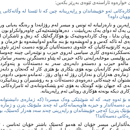
 خواره‌وه‌ ئاراسته‌ی ئێوه‌ی به‌ڕێز بکه‌ین
:
اره‌کانی ئه‌و خۆپیشاندان و ڕاپه‌ڕینانه‌ چین که‌ تا ئێستا له‌ وڵاته‌کانی ڕ
ویان داوه‌؟
اپه‌رین و ناره‌زاییانه‌ له‌ تونس و میسر له‌م رۆژانه‌دا و ره‌نگه‌ به‌یانی ور
ه‌ک له‌ دوای یه‌ک به‌رپاببێت ، ‌ ده‌رهاوێشته‌ێیه‌کی چاوه‌روانکراو بون و 
رویان بدایا ، وه‌ک کاردانه‌وه‌ێیه‌ک بۆ هۆکارگه‌لێک که‌ زه‌ق و ئاشکران
 له‌ تاکه‌ که‌س و و له‌ویشه‌وه‌ بۆ بنه‌ ماڵه‌و له‌وانیشه‌وه‌ بۆ خزمان و 
زبه‌ کارتۆنیه‌کانیان که‌ جڵه‌وی ده‌سته‌ڵاتیان گرتۆته‌ ده‌ست له‌ژێر نا
رته‌سککردنه‌وه‌ی کاری سیاسی له‌روی حیزب و نوێنه‌رانی چینه‌ چه‌وساه
کی پۆلیسی موخابه‌رایه‌تی تاکه‌ حیزبی له‌ پێناو ده‌ستگرتن به‌سه‌ر سامان 
ه‌ ماڵه‌و حیزب و ده‌سته‌و دایه‌ره‌ی سه‌ر به‌ ده‌سته‌ڵات و پته‌وکردن
 ئه‌م کارانه‌یان بونه‌ هۆی بێکاری بۆ هێزی کار له‌ گه‌نجان و دابه‌ز
ماره‌ی هه‌ژاران و نه‌داران رۆژ له‌ دوای رۆژ . ئه‌مانه‌و نه‌بونی دادوه‌ر
شتوان له‌ چینه‌کانی ده‌ره‌وه‌ی ده‌سته‌ڵات و به‌ رۆشنبیران و زیندانیکر
ه‌ی که‌ جیهان بۆته‌ گوندێک به‌ هۆی ئه‌و پێشکه‌وتنانه‌ی له‌ ئامرازه‌کانی په
کاری دیکه‌ بونه‌ته‌ هۆکاری رودانی ئه‌م ڕاپه‌رینانه‌.
 ده‌سه‌ڵاتدار و حیزبه‌ هاوپه‌یمانه‌کانی له‌ چه‌ند ملیۆنێک پترن و ژماره‌
نێک پترن) که‌چی خۆپیشاندان و راپه‌ڕینی چه‌ند سه‌د هه‌زار که‌سێک، بووه‌
ه‌کانی ده‌سه‌ڵاتدا؟
ه‌ڵاتدارانی میسر خۆیان له‌ هه‌مو که‌سێک باشتر خۆیان ئه‌ناسن ، ئه
‌ر بنه‌ماێیه‌کی گه‌نده‌ڵی و تاڵانی سامانی وڵات له‌ لایه‌ن چینه‌ مشه‌خۆره‌