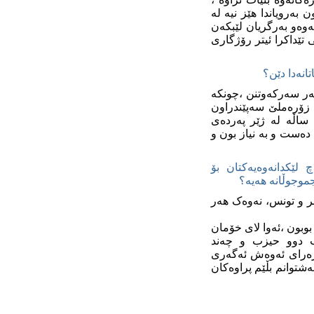
 به‌رویاندا هێز نیه‌ له‌
نه‌وه‌و به‌رگریان لێبکه‌ن
کی تێداکرا ئیتر رۆژگاری
تانه‌دا دێن؟
‌ر سه‌رکه‌وتنن ،چونکه‌
ی زۆره‌ملێ سه‌پێندراون
ساڵه‌ له‌ ژێر په‌رده‌ی
 ده‌ست و به‌ نیاز بون و
لێکدانه‌وه‌یه‌کتان بۆ
وجوڵانه‌ هه‌یه‌؟
ر و تونس، نه‌وه‌ک هه‌ر
بوبون ،ئه‌وا لای خۆمان
یزب دوو حیزب و چه‌ند
ره‌رای ئه‌وه‌ش ئه‌گه‌ری
ه‌شتوانم بڵێم پراوه‌کان