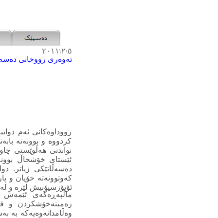
٢٠١١
٢
٥
\
\
ته‌وه‌ری رووخانی‌ ده‌سه‌ڵ
رووداوه‌کانی ئه‌م دوایی
کردووه‌ و بوونه‌ته‌ بابه
نواندنی هه‌ڵوێستی چاوه‌
ئێستای خۆشحاڵ بوونه‌ 
ده‌سه‌ڵاتێکی زیاتر. د
که‌وتوونه‌ته‌ خۆیان و پ
ئۆپۆزسیۆنیش لێره‌ و له‌و
ماڵپه‌ڕه‌که‌ی ئێمه‌ش - 
زه‌مینه‌خۆشکردن و فه‌
وه‌ڵامدانه‌وه‌یه‌که‌ به‌ ب