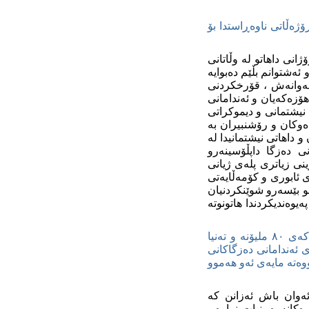
ۆژه‌ڵاتی ناوه‌ڕاستدا بۆ
ۆژانی داهاتو له‌ وڵاتانی
ئه‌شتوانم بڵێم ده‌بوایه‌
 له‌وانه‌ش ، قۆرخکردنی
هۆزه‌که‌یان و ئه‌ندامانی
وی نیشتمانی و دیموکراتی
‌وکان و رۆشنبیران به‌
و داهاتی نیشتمانیدا له‌
ی ده‌زگا داپڵۆسینه‌رو
ینی زیاتری پله‌ی ژیانی
ی ئابوری و کۆمه‌ڵایه‌تی
دنو بێسه‌رو شوێنکردنیان
‌یوه‌ندیکردندا هاتونوته‌
لێکدانه‌وه‌ی ئێوه‌ بۆ ئه‌وه‌ چیه‌، که‌ له‌ شوێنێکی وه‌ک میسردا (که‌ ژماره‌ی دانیشتوانه‌که‌ی ٨٠ ملیۆنه‌ و ته‌نیا
ی ئه‌ندامانی ده‌زگاکانی
ته‌ مایه‌ی ئه‌و هه‌موو
‌وان باش ئه‌زانن که‌
کانه‌وه‌ بنیات نراوه‌ ،