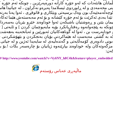
انان هانئه‌دات که‌ له‌و جۆره‌ کارانه‌ دوره‌په‌رێزبن ، چونکه‌ ئه‌م جۆره‌ 
ینی محه‌مه‌دی و له‌ ڕابوردوی ئیسلامدا په‌یره‌و نه‌کراون ، له‌ جیاتیدا ها
چه‌ڵه‌مه‌ێیه‌ک بون وه‌ک برسیه‌تی وبێکاری و قاتوقڕی ، ئه‌وا په‌نا به‌رنه‌ 
دا به‌دی ئه‌کرێت بۆ ئه‌م جۆره‌ کێشانه‌ و بۆ ئه‌م مه‌به‌سته‌ش هێما ئه‌کات ب
ئیمان بێنن و ڕه‌وشتیان باشبکه‌ن ئه‌وا خوداوه‌ند خێرو بێریان به‌سه‌ردا
چونکه‌ به‌ پێچه‌وانه‌وه‌ ره‌فتاریانکرد بۆیه‌ مایه‌پوچمان کردن ] و ئایه‌تی [
خوداپه‌رست بن ، ئه‌وا له‌ گوناهه‌کانیان ئه‌بورێین و ئه‌یانخه‌ینه‌ به‌هه‌شت
که‌ به‌ گشتی مه‌به‌ست له‌ هێماکردنی بۆیان به‌نجکردن و بێهۆشکردنی جه
ونی دادوه‌ری کۆمه‌ڵایه‌تی و گه‌نده‌ڵیه‌ی له‌ سایه‌یدا ئه‌ژین و له‌ جیا
زگه‌وته‌کان وله‌ خوداوه‌ند بپارێنه‌وه‌ ژیانیان بۆ چاره‌سه‌ر بکات !.بۆ بی
که‌ن:
#
http://www.youtube.com/watch?v=Vy6NY_h8C4k&feature=player_embedded
ماڵپەڕی عەباس رۆستەم