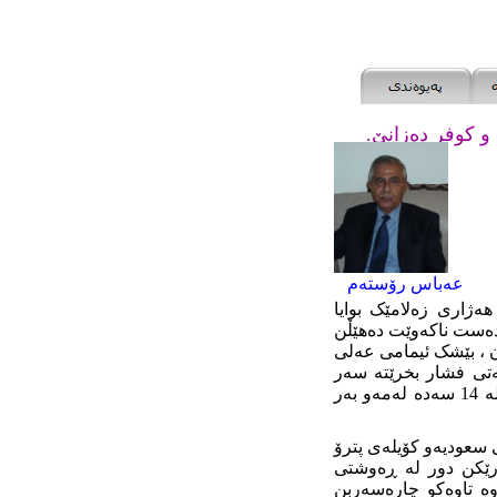
و کوفر ده‌زانێ.
عه‌باس رۆسته‌م
ه‌ژاری زه‌لامێک بوایا
ده‌ست ناکه‌وێت ده‌هێڵن
ان ، بێشک ئیمامی عه‌لی
یه‌تی فشار بخرێته‌ سه‌ر
ده‌سته‌ڵاتداران که‌ ئاورێک بده‌نه‌وه‌ ‌ له‌هه‌ژارانو که‌مده‌رامه‌تان و بێکاران ئه‌م وتانه‌ش زۆرتر له‌ 14 سه‌ده‌ له‌مه‌و به‌ر
ی سعودیه‌و کۆیله‌ی پترۆ
ارێکن دور له‌ ڕه‌وشتی
ه‌ تاوه‌کو چاره‌سه‌ربن