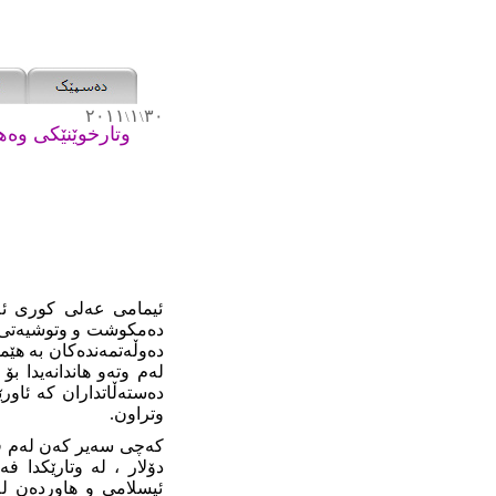
٢٠١١
١
٣٠
\
\
وتارخوێنێکی وه‌ه
ئیمامی عه‌لی کوری ئه‌ب
ده‌مکوشت و وتوشیه‌تی من
ده‌وڵه‌تمه‌نده‌کان به‌ 
له‌م وته‌و هاندانه‌یدا ب
وتراون.
که‌چی سه‌یر که‌ن له‌م ڤی
دۆلار ، له‌ وتارێکدا ف
ئیسلامی و هاورده‌ن له‌د