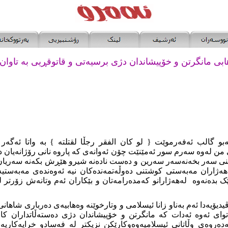
ابی مانگرتن و خۆپیشاندان دژی برسیه‌تی و قاتوقڕیی به ‌تاوان 
و گالب ئه‌فه‌رموێت { لو کان الفقر رجڵا لقتلته‌ } به‌ واتا ئه‌گه‌ر ه
 له‌وه ‌سه‌رم سور ئه‌مێنێت چۆن ئه‌وانه‌ی که‌ پاروه‌ نانی رۆژانه‌یان 
هێمنی سه‌ر بخه‌نه‌سه‌ر سه‌رین و ده‌ست ناده‌نه‌ شیرو هێڕش بکه‌نه‌ سه‌ری
ۆ هه‌ژاران مه‌به‌ستی کوشتنی ده‌وڵه‌تمه‌نده‌کان نیه‌ ئه‌وه‌نده‌ی مه‌به‌ست
دیۆیه‌دا ئه‌م به‌ناو زانا ئیسلامی و وتارخوێنه‌ وه‌هابیه‌ی ده‌رباری شاهان
ه‌توای ئه‌وه‌ ئه‌دات که‌ مانگرتن و خۆپیشاندان دژی ده‌سته‌ڵاتداران ک
ه‌روه‌ی وڵاتانی ئیسلامیه‌وه‌وکارێکن نزیکتر له‌ فه‌سادو خراپه‌کاریه‌و