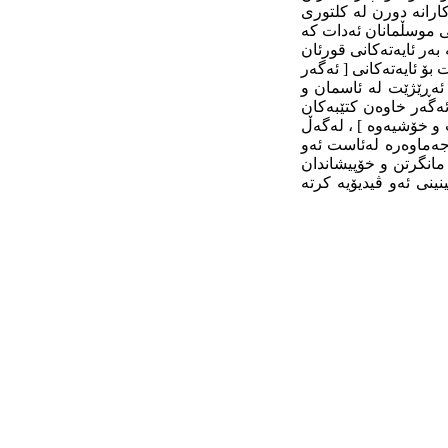
کارانه‌ دورن له‌ کلتوری
نی موسڵمانان ئه‌دات که‌
به‌ر ئایه‌ته‌کانی قورئان
ۆ ئایه‌ته‌کانی [ ئه‌گه‌ر
 ئه‌ڕێژێت له‌ ئاسمان و
 ئه‌گه‌ر خاوه‌ن کتێبه‌کان
 و خۆشیه‌وه‌ ] ، له‌گه‌ڵ
‌ماوه‌ره‌ له‌ئاست ئه‌و
تی مانگرتن و خۆپیشاندان
نینی ئه‌و ڤیدیۆیه‌ کرته‌