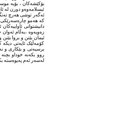
بۆکێشه‌کان ، بۆیه‌ موسڵم
ئیسلامه‌وه‌و دورن له‌ ئا
ئه‌گه‌ر توشی هه‌رچ ته‌نگو
که‌ هه‌مو چاره‌سه‌رێکی تێ
دانیشتوانی ئاواییه‌کان 
زه‌ویه‌وه‌ ،به‌ڵام ئه‌وان 
ئیمان بێنن و بروا بێنن و 
کۆمه‌ڵێک ئایه‌تی دیکه‌ 
برسیه‌تی و بێکاری و نه‌ب
روو بکه‌نه‌ خوداو بچنه‌ م
له‌سه‌ر ئه‌م په‌یوه‌سته‌ ب
‌